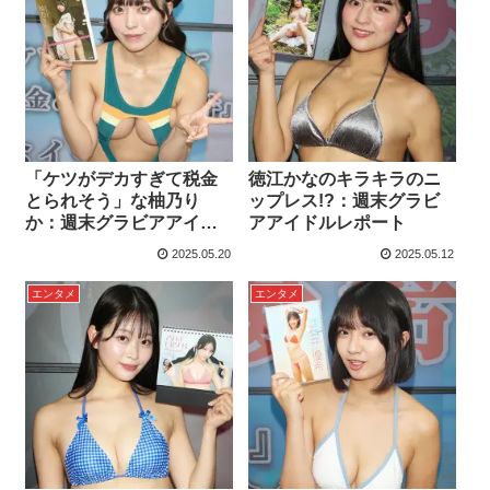
「ケツがデカすぎて税金
徳江かなのキラキラのニ
とられそう」な柚乃り
ップレス!?：週末グラビ
か：週末グラビアアイド
アアイドルレポート
ルレポート
2025.05.20
2025.05.12
エンタメ
エンタメ