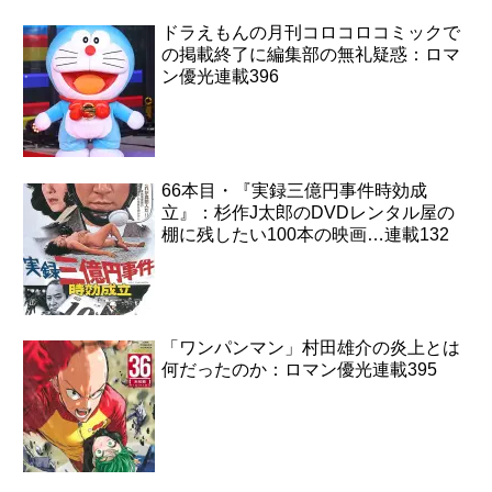
ドラえもんの月刊コロコロコミックで
の掲載終了に編集部の無礼疑惑：ロマ
ン優光連載396
66本目・『実録三億円事件時効成
立』：杉作J太郎のDVDレンタル屋の
棚に残したい100本の映画…連載132
「ワンパンマン」村田雄介の炎上とは
何だったのか：ロマン優光連載395