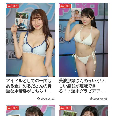
エンタメ
エンタメ
アイドルとしての一面も
美波那緒さんのういうい
ある蒼井めるださんの貴
しい感じが堪能でき
重な水着姿がこちら！：
る！：週末グラビアアイ
週末グラビアアイドルレ
ドルレポート
2025.06.23
2025.06.06
ポート
エンタメ
エンタメ