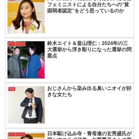
フェミニストによる自分たちへの“貧
困弱者認定”をどう思っているのか
鈴木エイト＆畠山理仁：2024年の三
インタビュー
大選挙から浮き彫りになった選挙の問
題点
おじさんから染み出る臭いニオイが好
社会
きな女たち
日本駆け込み寺・青母連の玄秀盛氏が
インタビュー