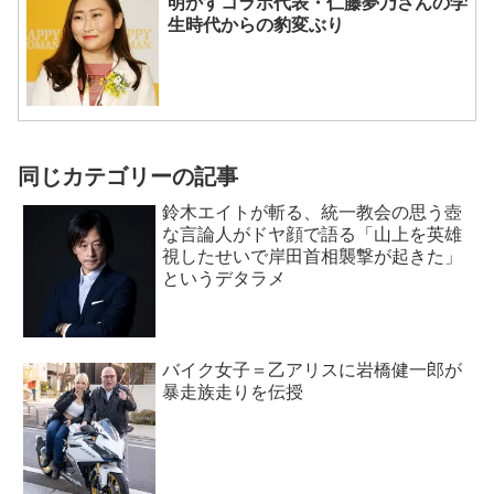
明かすコラボ代表・仁藤夢乃さんの学
生時代からの豹変ぶり
同じカテゴリーの記事
鈴木エイトが斬る、統一教会の思う壺
な言論人がドヤ顔で語る「山上を英雄
視したせいで岸田首相襲撃が起きた」
というデタラメ
バイク女子＝乙アリスに岩橋健一郎が
暴走族走りを伝授