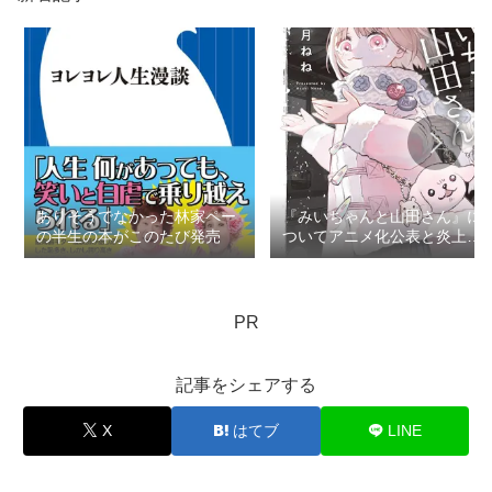
ありそうでなかった林家ペー
『みいちゃんと山田さん』に
の半生の本がこのたび発売
ついてアニメ化公表と炎上で
思うこと：ロマン優光連載
404
PR
記事をシェアする
X
はてブ
LINE