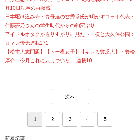
月10日記事の再掲載】
日本駆け込み寺・青母連の玄秀盛氏が明かすコラボ代表・
仁藤夢乃さんの学生時代からの豹変ぶり
アイドルオタクが通りすがりに見たトー横と大久保公園：
ロマン優光連載271
【松本人志問題】【トー横女子】【キレる貧乏人】：箕輪
厚介「今月これにムカついた」 連載10
次へ
1
2
3
4
5
新着記事