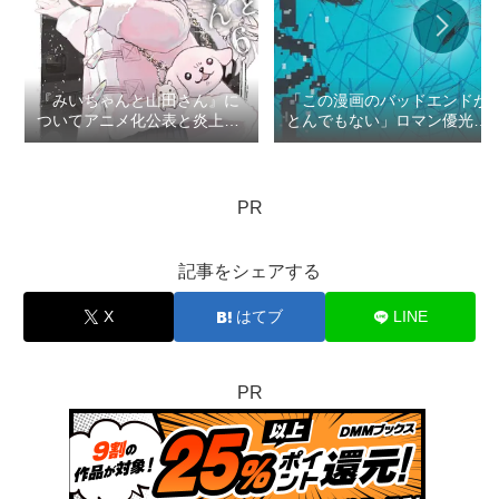
『みいちゃんと山田さん』に
「この漫画のバッドエンドが
ついてアニメ化公表と炎上で
とんでもない」ロマン優光の
思うこと：ロマン優光連載
TOP3
404
PR
記事をシェアする
X
はてブ
LINE
PR