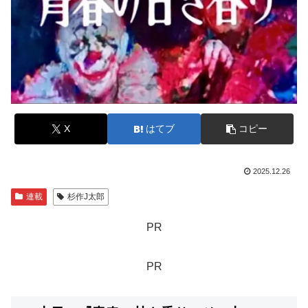
X
はてブ
コピー
2025.12.26
連載
杉作J太郎
PR
PR