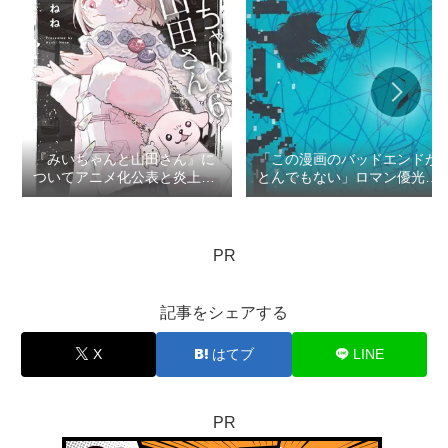
『みいちゃんと山田さん』に
「この漫画のバッドエンドが
ついてアニメ化公表と炎上で
とんでもない」ロマン優光の
思うこと：ロマン優光連載
TOP3
404
PR
記事をシェアする
X
はてブ
LINE
PR