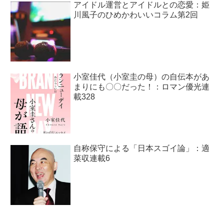
アイドル運営とアイドルとの恋愛：姫
川風子のひめかわいいコラム第2回
小室佳代（小室圭の母）の自伝本があ
まりにも〇〇だった！：ロマン優光連
載328
自称保守による「日本スゴイ論」：適
菜収連載6