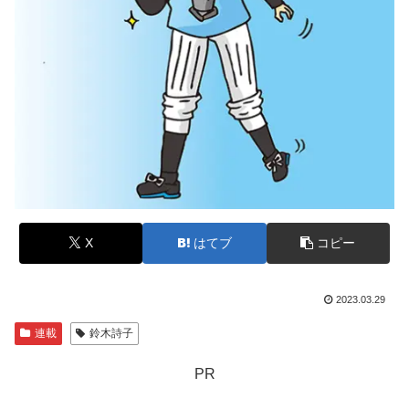
X
はてブ
コピー
2023.03.29
連載
鈴木詩子
PR