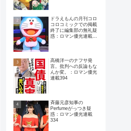
ドラえもんの月刊コロ
コロコミックでの掲載
終了に編集部の無礼疑
惑：ロマン優光連載
396
高橋洋一のナフサ発
言。批判への反論もな
んか変。：ロマン優光
連載394
斉藤元彦知事の
Perfumeがっつき疑
惑：ロマン優光連載
334