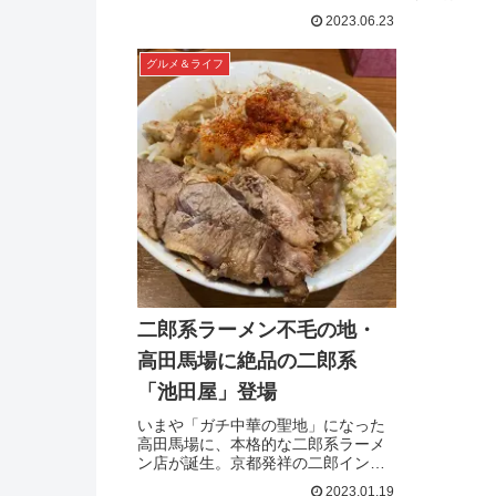
うか。そんな、満腹感を得るまでう
いうケース
2023.06.23
なぎを食べたい（しかもお手頃価格
んな量が半
で）人にピッタリの店があるんで
最後まで、
す！成人男性はうな重でお腹いっぱ
グルメ＆ライフ
法はないの
い...
食べる順番
わる頃には
ん、当然二
部...
二郎系ラーメン不毛の地・
高田馬場に絶品の二郎系
「池田屋」登場
いまや「ガチ中華の聖地」になった
高田馬場に、本格的な二郎系ラーメ
ン店が誕生。京都発祥の二郎インス
パイア店が東京に初進出とのこと
2023.01.19