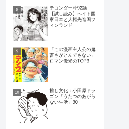
テコンダー朴92話
【試し読み】ヘイト国
家日本と人権先進国フ
ィンランド
「この漫画主人公の鬼
畜さがとんでもない」
ロマン優光のTOP3
推し文化：小田原ドラ
ゴン「うだつのあがら
ない生活」30