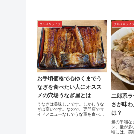
グルメ＆ライフ
グルメ＆ライ
お手頃価格で心ゆくまでう
なぎを食べたい人にオスス
メの穴場うなぎ屋とは
二郎系ラ
さが味わ
うなぎは美味しいです。しかしうな
ぎは高いです。なので、専門店でサ
は？
イドメニューなしでうな重を食べて
も腹八分目で、「もっとうなぎを食
量の半端な
べたい」と思いながら、店を後にす
ン。量が多
る人は少なくないのではないでしょ
頃には、美