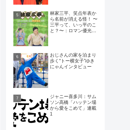
林家三平、笑点年表か
ら名前が消える怪！ 〜
三平って、いっ平のこ
と？〜：ロマン優光連
載393
おじさんの家を泊まり
歩く“トー横女子”ゆき
にゃんインタビュー
ジャニー喜多川：サム
ソン高橋「ハッテン場
から愛をこめて」連載
1