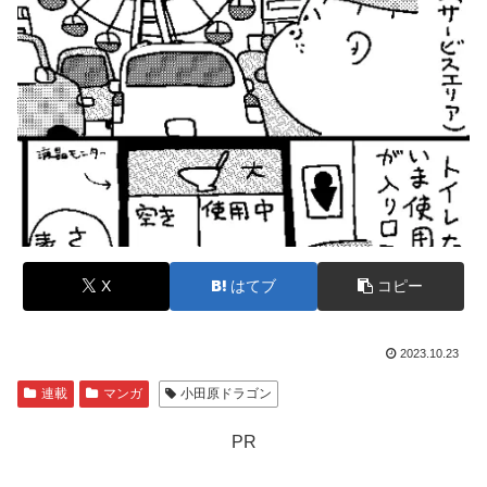
X
はてブ
コピー
2023.10.23
連載
マンガ
小田原ドラゴン
PR