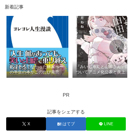
新着記事
ありそうでなかった林家ペー
『みいちゃんと山田さん』に
の半生の本がこのたび発売
ついてアニメ化公表と炎上で
思うこと：ロマン優光連載
404
PR
記事をシェアする
X
はてブ
LINE