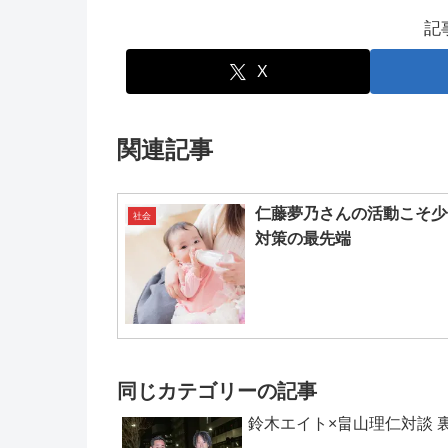
記
X
関連記事
仁藤夢乃さんの活動こそ少
社会
対策の最先端
同じカテゴリーの記事
鈴木エイト×畠山理仁対談