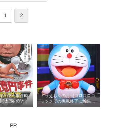
1
2
実録三億円事件時
ドラえもんの月刊コロコロコ
J太郎のDVD
ミックでの掲載終了に編集部
棚に残したい
の無礼疑惑：ロマン優光連載
連載132
396
PR