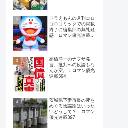
ドラえもんの月刊コロ
コロコミックでの掲載
終了に編集部の無礼疑
惑：ロマン優光連載
396
高橋洋一のナフサ発
言。批判への反論もな
んか変。：ロマン優光
連載394
茨城県下妻市長の死を
めぐる陰謀論はいった
いどうして？：ロマン
優光連載397