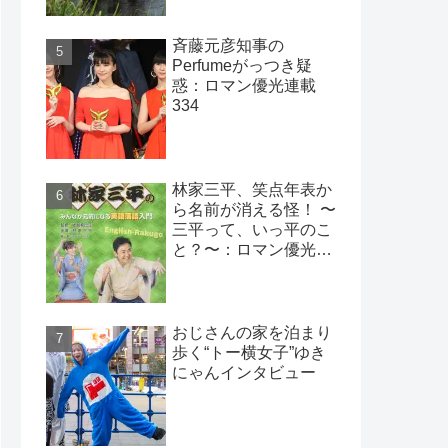
斉藤元彦知事の
Perfumeがっつき疑
惑：ロマン優光連載
334
林家三平、笑点年表か
ら名前が消える怪！ 〜
三平って、いっ平のこ
と？〜：ロマン優光連
載393
おじさんの家を泊まり
歩く“トー横女子”ゆき
にゃんインタビュー