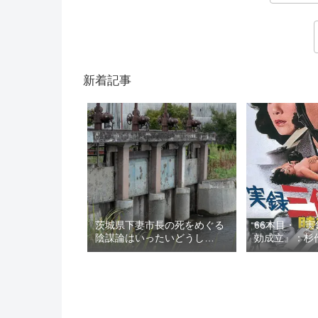
新着記事
茨城県下妻市長の死をめぐる
66本目・『
陰謀論はいったいどうし
効成立』：杉作
て？：ロマン優光連載397
レンタル屋の
100本の映画…