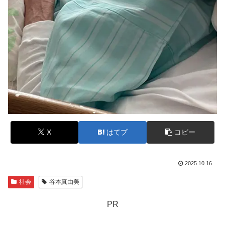
X
はてブ
コピー
2025.10.16
社会
谷本真由美
PR