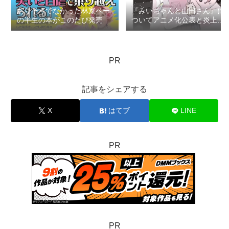
ありそうでなかった林家ペー
『みいちゃんと山田さん』に
の半生の本がこのたび発売
ついてアニメ化公表と炎上で
思うこと：ロマン優光連載
404
PR
記事をシェアする
X
はてブ
LINE
PR
PR