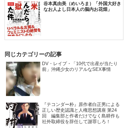
谷本真由美（めいろま）「外国大好き
社会
なお人よし日本人の脳内お花畑」
同じカテゴリーの記事
DV・レイプ・「10代で出産が当たり
前」沖縄少女のリアルなSEX事情
『テコンダー朴』原作者白正男による
正しい歴史認識と人権思想講座 第24
回 編集部と作者だけでなく島耕作も
社外取締役を辞任して謝罪しろ！