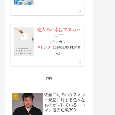
他人の不幸はマヌカハ
ニー
コアマガジン
￥1,540
（2026/08/05 14:04時
点）
PR
佐藤二朗のハラスメン
ト疑惑に対する色々な
ものがズレている：ロ
マン優光連載399