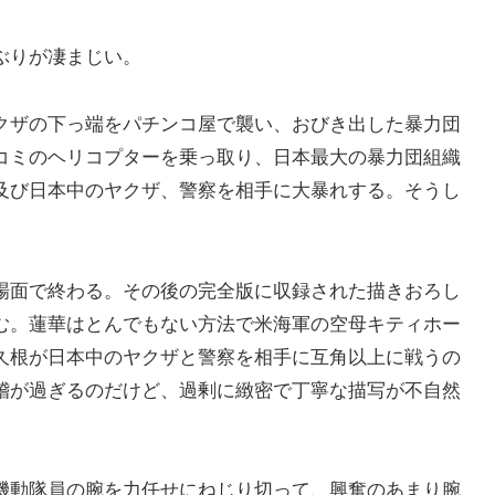
ぶりが凄まじい。
クザの下っ端をパチンコ屋で襲い、おびき出した暴力団
コミのヘリコプターを乗っ取り、日本最大の暴力団組織
及び日本中のヤクザ、警察を相手に大暴れする。そうし
場面で終わる。その後の完全版に収録された描きおろし
む。蓮華はとんでもない方法で米海軍の空母キティホー
久根が日本中のヤクザと警察を相手に互角以上に戦うの
稽が過ぎるのだけど、過剰に緻密で丁寧な描写が不自然
機動隊員の腕を力任せにねじり切って、興奮のあまり腕