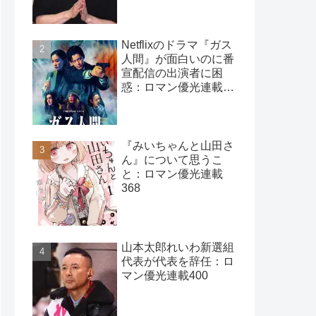
Netflixのドラマ『ガス
人間』が面白いのに番
宣配信の出演者に困
惑：ロマン優光連載
401
『みいちゃんと山田さ
ん』について思うこ
と：ロマン優光連載
368
山本太郎れいわ新選組
代表が代表を辞任：ロ
マン優光連載400