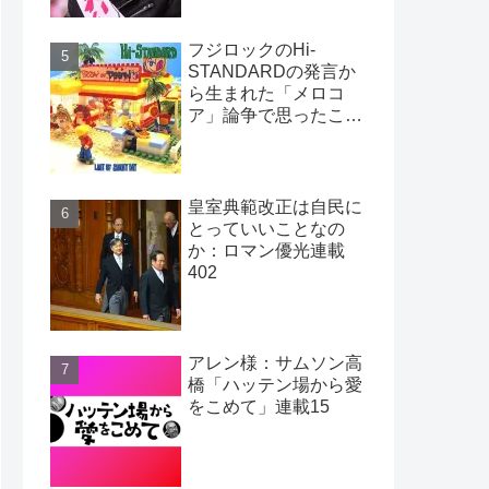
フジロックのHi-
STANDARDの発言か
ら生まれた「メロコ
ア」論争で思ったこ
と：ロマン優光連載
403
皇室典範改正は自民に
とっていいことなの
か：ロマン優光連載
402
アレン様：サムソン高
橋「ハッテン場から愛
をこめて」連載15