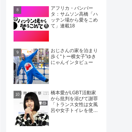
アフリカ・バンバー
タ：サムソン高橋「ハ
ッテン場から愛をこめ
て」連載18
おじさんの家を泊まり
歩く“トー横女子”ゆき
にゃんインタビュー
橋本愛がLGBT活動家
から批判を浴びて謝罪
「トランス女性は女風
呂や女子トイレを使わ
ない」という活動家の
嘘：松浦大悟