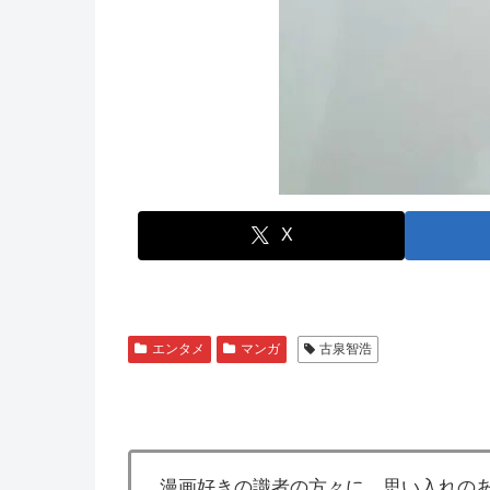
X
エンタメ
マンガ
古泉智浩
漫画好きの識者の方々に、思い入れの