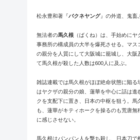
松永豊和著『
バクネヤング
』の外道、鬼畜
無法者の
馬久根
（ばくね）は、手始めにヤ
事務所の構成員の大半を爆死させる。マス
の親分を人質にして大阪城に籠城し、大阪
て馬久根が殺した人数は600人に及ぶ。
雑誌連載では馬久根がほぼ絶命状態に陥る
はヤクザの親分の娘、蓮華を中心に話は進
クを支配下に置き、日本の中枢を狙う。馬
も、蓮華がキティホークを操るのも荒唐無
に感じさせない。
馬久根はパンパン人を撃ち殺し、日本刀で