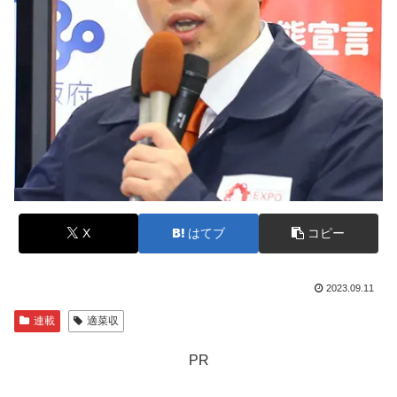
X
はてブ
コピー
2023.09.11
連載
適菜収
PR