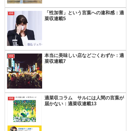
「性加害」という言葉への違和感：適
連載
菜収連載5
本当に美味しい店などごくわずか：適
連載
菜収連載7
適菜収コラム サルには人間の言葉が
連載
届かない：適菜収連載13