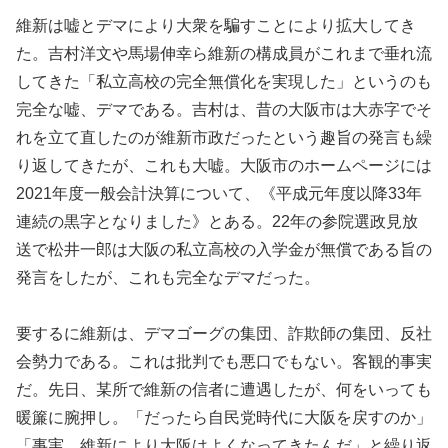
維新は嘘とデマにより大衆を騙すことにより拡大してき
た。吉村洋文や馬場伸幸ら維新の構成員がこれまで垂れ流
してきた「私立高校の完全無償化を実現した」というのも
完全な嘘、デマである。吉村は、昔の大阪市は大赤字でそ
れを立て直したのが維新市政だったという趣旨の発言も繰
り返してきたが、これも大嘘。大阪市のホームページには
2021年度一般会計決算について、《平成元年度以降33年
連続の黒字となりました》とある。22年の参院選政見放
送で松井一郎は大阪の私立高校の入学金が無償である旨の
発言をしたが、これも完全なデマだった。
要するに維新は、デマゴーグの集団、詐欺師の集団、反社
会勢力である。これは批判でも悪口でもない。客観的事実
だ。先日、某所で維新の信者に遭遇したが、何をいっても
暖簾に腕押し。「だったら自民党時代に大阪を戻すのか」
「事実、維新により大阪はよくなってきたんだ」と繰り返