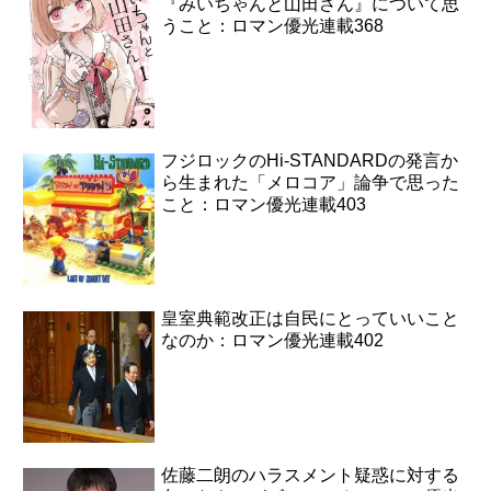
『みいちゃんと山田さん』について思
うこと：ロマン優光連載368
フジロックのHi-STANDARDの発言か
ら生まれた「メロコア」論争で思った
こと：ロマン優光連載403
皇室典範改正は自民にとっていいこと
なのか：ロマン優光連載402
佐藤二朗のハラスメント疑惑に対する