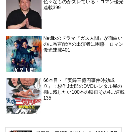
色々なものがズレている：ロマン優光
連載399
Netflixのドラマ『ガス人間』が面白い
のに番宣配信の出演者に困惑：ロマン
優光連載401
66本目・『実録三億円事件時効成
立』：杉作J太郎のDVDレンタル屋の
棚に残したい100本の映画その4…連載
135