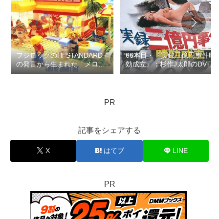
フジロックのHi-STANDARD
66本目・『実録三億円事件時
の発言から生まれた「メロコ
効成立』：杉作J太郎のDVD
ア」論争で思ったこと：ロマ
レンタル屋の棚に残したい
ン優光連載403
100本の映画その4…連載135
PR
記事をシェアする
X
はてブ
LINE
PR