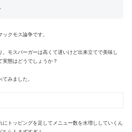
べ
マックモス論争です。
り。モスバーガーは高くて遅いけど出来立てで美味し
て実態はどうでしょうか？
べてみました。
れにトッピングを足してメニュー数を水増ししていくん
どちらもまずすぎ！