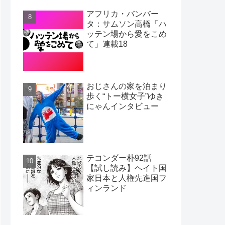
アフリカ・バンバー
タ：サムソン高橋「ハ
ッテン場から愛をこめ
て」連載18
おじさんの家を泊まり
歩く“トー横女子”ゆき
にゃんインタビュー
テコンダー朴92話
【試し読み】ヘイト国
家日本と人権先進国フ
ィンランド