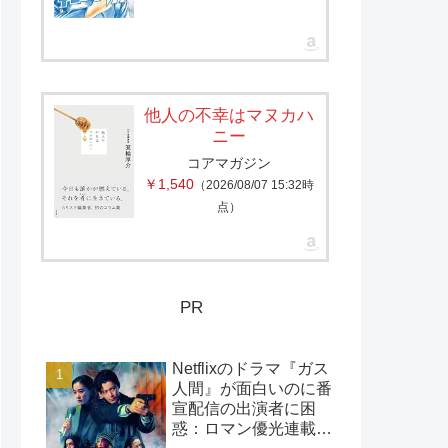
他人の不幸はマヌカハ
ニー
コアマガジン
￥1,540
（2026/08/07 15:32時
点）
PR
Netflixのドラマ『ガス
人間』が面白いのに番
宣配信の出演者に困
惑：ロマン優光連載