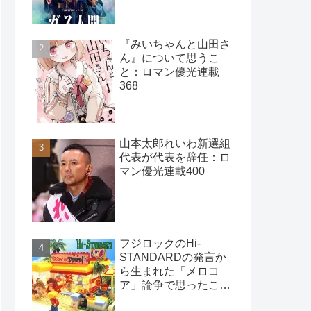
401
『みいちゃんと山田さ
ん』について思うこ
と：ロマン優光連載
368
山本太郎れいわ新選組
代表が代表を辞任：ロ
マン優光連載400
フジロックのHi-
STANDARDの発言か
ら生まれた「メロコ
ア」論争で思ったこ
と：ロマン優光連載