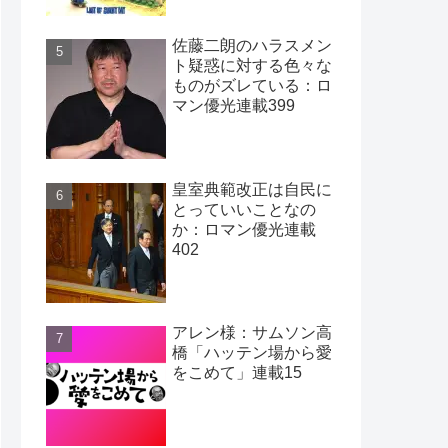
403
佐藤二朗のハラスメン
ト疑惑に対する色々な
ものがズレている：ロ
マン優光連載399
皇室典範改正は自民に
とっていいことなの
か：ロマン優光連載
402
アレン様：サムソン高
橋「ハッテン場から愛
をこめて」連載15