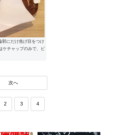
輪郭にだけ焦げ目をつけ
はケチャップのみで、ピ
次へ
2
3
4