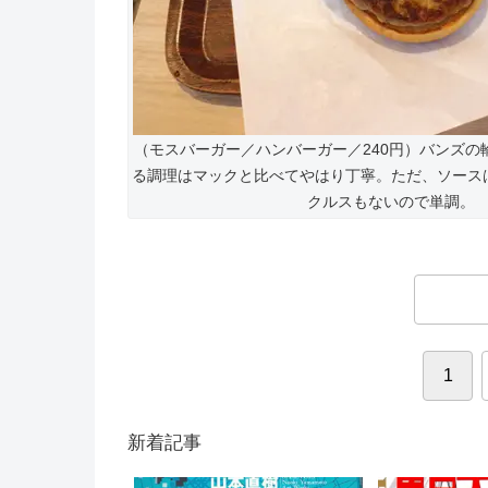
（モスバーガー／ハンバーガー／240円）バンズの
る調理はマックと比べてやはり丁寧。ただ、ソース
クルスもないので単調。
1
新着記事