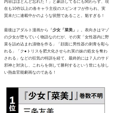
内容はほとんど忘れた！」と豪語してるにも関わらず、現
在も10作以上の各キャラ主役のスピンオフが作られ、実
質未だに連載中かのような状態であること。魁すぎる！
最後はアダルト漫画から『
少女「菜美」
』。表向きはマゾ
の少女が堕ちていく物語なのだが、その実「女性器内に野
菜を詰め込まれ漬物を作る」「顔面に男性器の刺青を彫ら
れる」「ク●トリスを肥大化させられ実の妹の処女を奪わ
される」などの狂気の特訓を経て、最終的には７人のサド
邪神と対決し、これらを倒して勝利するという世にも珍し
い熱血官能劇画なのである！