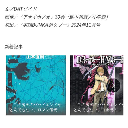
文／DATゾイド
画像／『アオイホノオ』30巻（島本和彦／小学館）
初出／『実話BUNKA超タブー』2024年11月号
新着記事
「この漫画のバッドエンドが
「この漫画のバッドエンドが
とんでもない」ロマン優光の
とんでもない」白正男の
TOP3
TOP3