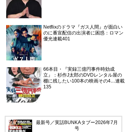
Netflixのドラマ『ガス人間』が面白い
のに番宣配信の出演者に困惑：ロマン
優光連載401
66本目・『実録三億円事件時効成
立』：杉作J太郎のDVDレンタル屋の
棚に残したい100本の映画その4…連載
135
最新号／実話BUNKAタブー2026年7月
号