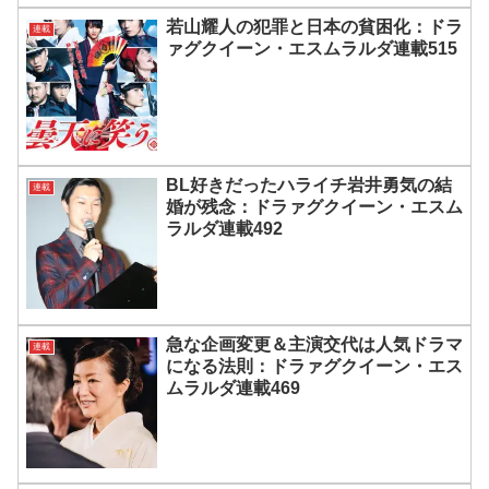
若山耀人の犯罪と日本の貧困化：ドラ
連載
ァグクイーン・エスムラルダ連載515
BL好きだったハライチ岩井勇気の結
連載
婚が残念：ドラァグクイーン・エスム
ラルダ連載492
急な企画変更＆主演交代は人気ドラマ
連載
になる法則：ドラァグクイーン・エス
ムラルダ連載469