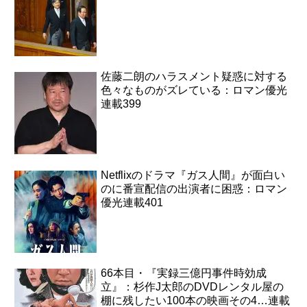
佐藤二朗のハラスメント疑惑に対する
色々なものがズレている：ロマン優光
連載399
Netflixのドラマ『ガス人間』が面白い
のに番宣配信の出演者に困惑：ロマン
優光連載401
66本目・『実録三億円事件時効成
立』：杉作J太郎のDVDレンタル屋の
棚に残したい100本の映画その4…連載