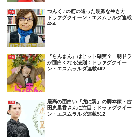
つんく♂の筋の通った硬派な生き方：
連載
ドラァグクイーン・エスムラルダ連載
484
『らんまん』はヒット確実？ 朝ドラ
連載
が面白くなる法則：ドラァグクイー
ン・エスムラルダ連載462
最高の面白い『虎に翼』の脚本家・吉
連載
田恵里香さんに注目：ドラァグクイー
ン・エスムラルダ連載512