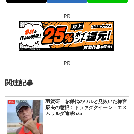
PR
PR
関連記事
羽賀研二を稀代のワルと見抜いた梅宮
連載
辰夫の慧眼：ドラァグクイーン・エス
ムラルダ連載536