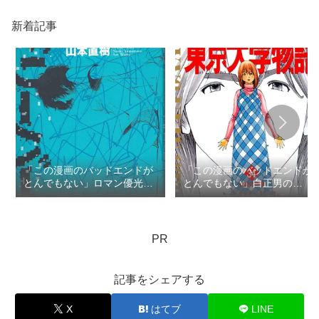
新着記事
「この漫画のバッドエンドが
「この漫画のバッドエンドが
とんでもない」ロマン優光の
とんでもない」白正男の
TOP3
TOP3
PR
記事をシェアする
X
はてブ
LINE