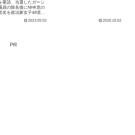
を要請、当選したガーシ
チャンネルに出演する洞口朋子に話
議員の除名後にNHK党の
を聞くべく、姫乃たまが前進社に潜
党名を政治家女子48党へ
入した！中核派によるユーチューブ
、得体の知れないという
チャンネル・前進チャンネルが面白
2023.05.02
2020.10.02
持つ人も多い。立花孝志
い。一般的に「過激派」と言われ
のか。何を目指している
る...
下アイドルのライター姫
る。前編記事です。（※
ューは3月下旬に行ったも
PR
HKをぶっ壊す...