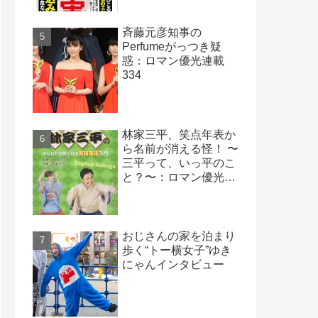
斉藤元彦知事の
Perfumeがっつき疑
惑：ロマン優光連載
334
林家三平、笑点年表か
ら名前が消える怪！ 〜
三平って、いっ平のこ
と？〜：ロマン優光連
載393
おじさんの家を泊まり
歩く“トー横女子”ゆき
にゃんインタビュー