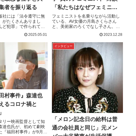
集者を振り返る
「私たちはなぜフェミニス
トからもアンチフェミから
版社には「法令遵守に無
フェミニストを名乗りながら活動し
」がたくさんありまし
ている、AV女優の月島さくらさん
も攻撃されるのか」
んど犯罪」で作られてい
と、美術家のろくでなし子さん。ア
版界で、外注ライターと
ンチフェミニストからだけでなく、
2025.05.01
2023.12.28
働いていた村田らむさん
志が同じはずのフェミニストからも
った仕事内容と編集者の
「なんかずっと怒られてます」と話
インタビュー
乃たまが聞いてみまし
すおふたりに、それぞれの活動とフ
ILE:村田らむ（むらた ら
ェミニズムについてお伺いしまし
イター、イラストレータ
た。PROFILE:ろくでなし子（ろくで
カメラマン。主に...
なしこ）1972年3月14...
田村事件』森達也
えるコロナ禍と
」
「メロン記念日の給料は普
タリー映画監督として知
森達也氏が、初めて劇映
通の会社員と同じ」元メン
た『福田村事件』が9月1