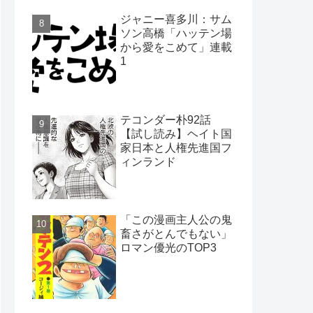
ジャニー喜多川：サム
ソン高橋「ハッテン場
から愛をこめて」連載
1
テコンダー朴92話
【試し読み】ヘイト国
家日本と人権先進国フ
ィンランド
「この漫画主人公の鬼
畜さがとんでもない」
ロマン優光のTOP3