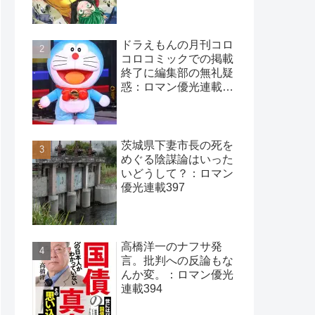
ドラえもんの月刊コロ
コロコミックでの掲載
終了に編集部の無礼疑
惑：ロマン優光連載
396
茨城県下妻市長の死を
めぐる陰謀論はいった
いどうして？：ロマン
優光連載397
高橋洋一のナフサ発
言。批判への反論もな
んか変。：ロマン優光
連載394