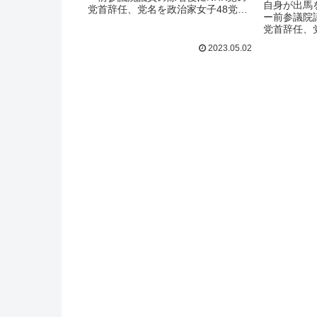
自身が出馬
党首辞任、党名を政治家女子48党へ
ー前参議院
変更。怖い、得体の知れないという
党首辞任、
イメージを持つ人も多い。立花孝志
変更。怖い
とは何者なのか。何を目指している
2023.05.02
イメージを
のか。元地下アイドルのライター姫
とは何者な
乃たまが迫る。後編記事です。（※
のか。元地
本インタビューは3月下旬に行ったも
乃たまが迫
のです）【前編記事「インタ...
本インタビ
のです）「N