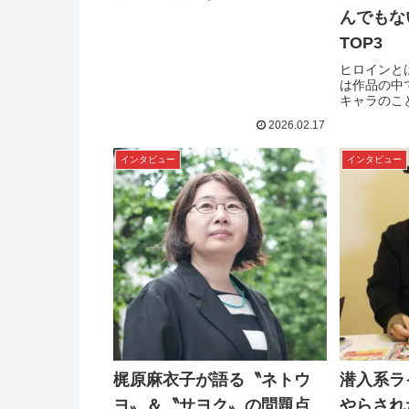
動の全てはなかなか追いきれませ
んでもな
ん。今回は『乱歩アムネシア』最終
巻の刊行を記念して、海外での活動
TOP3
についてお話を伺いました。Text：
ヒロインと
姫乃たまPROFILE:駕籠真太郎（か
は作品の中
ご･しんたろう）奇想漫画家。1969
キャラのこ
年、東京生まれ。19...
はヒロイン
2026.02.17
もない漫画
た。「この
インタビュー
インタビュー
ない」劇画
漫画がとん
TOP3「
ない」植地毅の
梶原麻衣子が語る〝ネトウ
潜入系ラ
ヨ〟＆〝サヨク〟の問題点
やらされ