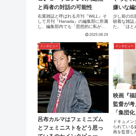
と両者の対話の可能性
嫌いな編
右翼雑誌と呼ばれる月刊『WiLL』そ
少し前の出
して月刊『Hanada』の編集部に所属
頓着な雑誌
し、編集部内でも「思想的に私が最
た。「ほと
右翼でした」と語る梶原麻衣子さ
たという出
2025.08.29
ん。そんな彼女がフリーになってか
して懸命に
ら出版した『「“右翼”雑誌」の舞台
に、過酷だ
インタビュー
インタビュー
裏』（星海社）が話題になっていま
悪口を、姫
す。思想が違う人との対話を重んじ
た。PROF
る梶原さんに、右派と左派、日本と
む）ルポラ
韓国の関係などについて...
ー、漫画家、
映画『福
監督が考
「集団化
呂布カルマはフェミニズム
ドキュメン
られている
とフェミニストをどう思っ
画を監督し