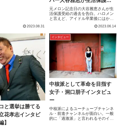
バー大谷雅恵が生活保護受
った。本作のキーワード
」。森氏は以前から地下
給して考えたハロプロアイ
元メロン記念日の大谷雅恵さんが生
件以降に日本社会の「集
活保護受給の過去を告白。ハロメン
ドルのセカンドキャリア
んだと話していた。本記
と言えど、アイドル卒業後にはかな
禍の最中、コロナで変容
りの苦難が待ち受けているようで
「集団化」はどう関わっ
2023.08.31
2023.06.14
す。自身も元アイドルでセカンドキ
ライター姫乃たま氏...
ャリアを模索中の姫乃たまさんが、
インタビュー
大谷さんに話を聞きにいきました。
メロン記念日の給料は普通の会社員
と同じ生活保護受給を公表した芸能
人がいます。元メロン記念日のメン
バ...
中核派として革命を目指す
女子・洞口朋子インタビュ
ー
コと選挙は勝てる
中核派によるユーチューブチャンネ
ル・前進チャンネルが面白い。一般
立花孝志インタビ
的に「過激派」と言われるそのイメ
編】
ージを覆すような、ユーモラスな動
画をアップし、注目を浴びている。