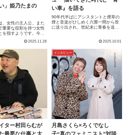
い」姫乃たまの
い車』を語る
90年代半ばにアシスタントと煙草の
煙と音楽がひしめく六畳一間から世
は、女性の主人公、また
に送り出され、世紀末に青春を送る
で重要な役割を持つ女性
若者たちに衝撃を与えた傑作『青い
とを指すようです。今回
車』が30年の時を経て復刊！ 作者
がいろんな意味でとんで
2025.11.28
2025.10.01
のよしもとよしとも氏が見ていた90
を取り上げてもらいまし
年代とは、どのような時代だったの
長期連載漫画がとんでも
か、お話をうかがいました。
インタビュー
狼のTOP3「この長期連載
PROFILEよしもとよしとも漫画家。
でもない」ロマン優光の
1985年、角川書店の少女...
この長期連載漫画がとんでも
TOP3P...
イター村田らむが
月島さくら×ろくでなし
た最悪な仕事と大
子“真のフェミニスト”対談