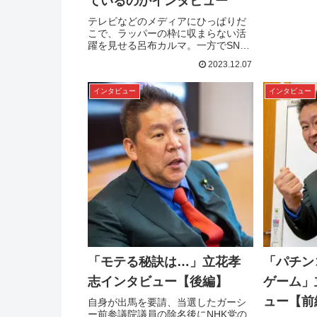
ているのかインタビュー
日公開とな
は「集団化
テレビなどのメディアにひっぱりだ
鉄サリン事
こで、ラッパーの枠に収まらない活
団化」が進
躍を見せる呂布カルマ。一方でSNS
事はコロナ
上での歯に衣着せぬ発言が、主にフ
した社会に
2023.12.07
ェミニストを自認する人々から批判
ているのか、
されることも多い。そんな呂布カル
インタビュー
インタビュー
マはフェミニストやフェミニズムに
ついてどう考えているのか。ライタ
ーの姫乃たまが迫った。これまでに
数々のラップバトルを勝ち抜き、...
「モテる秘訣は…」立花孝
「パチン
志インタビュー【後編】
ゲーム」
ュー【前
自身が出馬を要請、当選したガーシ
ー前参議院議員の除名後にNHK党の