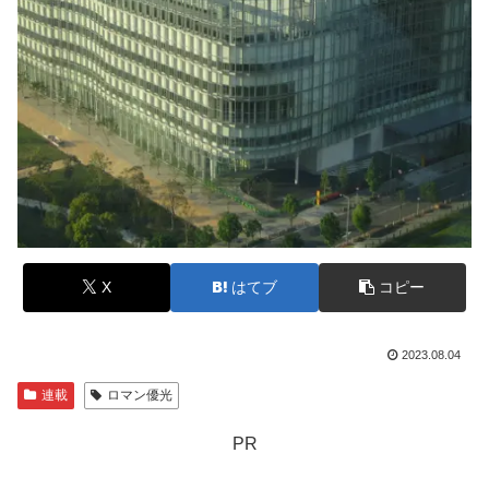
X
はてブ
コピー
2023.08.04
連載
ロマン優光
PR