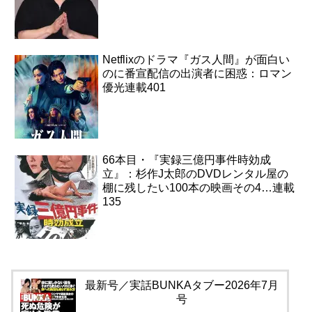
Netflixのドラマ『ガス人間』が面白い
のに番宣配信の出演者に困惑：ロマン
優光連載401
66本目・『実録三億円事件時効成
立』：杉作J太郎のDVDレンタル屋の
棚に残したい100本の映画その4…連載
135
最新号／実話BUNKAタブー2026年7月
号