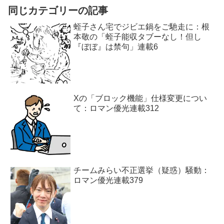
同じカテゴリーの記事
蛭子さん宅でジビエ鍋をご馳走に：根
本敬の「蛭子能収タブーなし！但し
『ぼぼ』は禁句」連載6
Xの「ブロック機能」仕様変更につい
て：ロマン優光連載312
チームみらい不正選挙（疑惑）騒動：
ロマン優光連載379