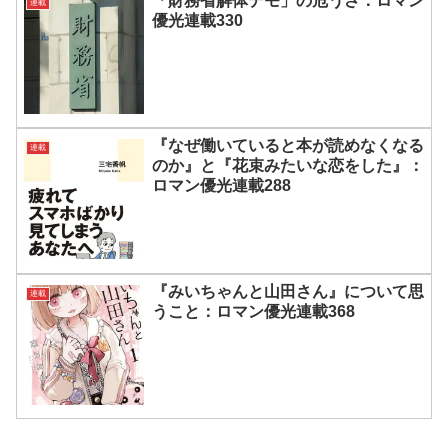
「財務省解体デモ」の危うさ：ロマン
連載
優光連載330
『なぜ働いていると本が読めなくなる
連載
のか』と『花束みたいな恋をした』：
ロマン優光連載288
『みいちゃんと山田さん』について思
連載
うこと：ロマン優光連載368