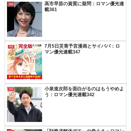
高市早苗の資質に疑問：ロマン優光連
連載
載361
7月5日災害予言漫画とサイババ：ロ
連載
マン優光連載347
小泉進次郎を面白がるのはもうやめよ
連載
う：ロマン優光連載342