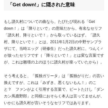
「Get down!」に隠された意味
もし譜久村についての曲なら、たびたび現れる「Get
down！」は「降りといで」の意味だから、有名なセリフ
「譜久村、降りといで！」から取っているはず。「譜久
村、降りといで！」とは、2011年1月2日の中野サンプラ
ザにて、当時エッグ（研修生）だった譜久村に、つんく♂
が放ったセリフです（「降りといで！」とは変な言葉です
が、これは雛壇の上のほうに譜久村が座っていたから）。
そう考えると、「孤独ガリータ」は「孤独がりだ」の言い
換えですが、これは「みずき、悪くないもん！」のこ
と？ ファンがよく引用する言葉で、ビートたけし「ダン
カン馬鹿野郎」と同様におそらく本人は言ってませんが、
いかにも譜久村が言いそうなセリフではあります。