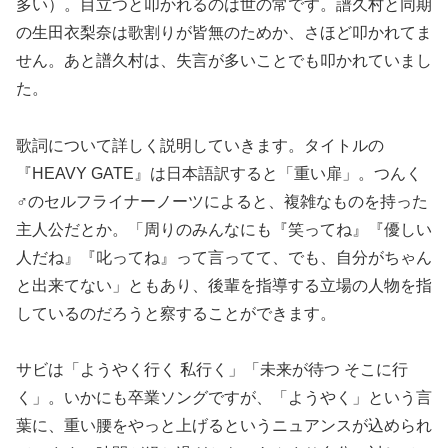
多い）。目立つと叩かれるのは世の常です。譜久村と同期
の生田衣梨奈は歌割りが皆無のためか、さほど叩かれてま
せん。あと譜久村は、失言が多いことでも叩かれていまし
た。
歌詞について詳しく説明していきます。タイトルの
『HEAVY GATE』は日本語訳すると「重い扉」。つんく
♂のセルフライナーノーツによると、複雑なものを持った
主人公だとか。「周りのみんなにも『笑ってね』『優しい
人だね』『叱ってね』って言ってて、でも、自分がちゃん
と出来てない」ともあり、後輩を指導する立場の人物を指
しているのだろうと察することができます。
サビは「ようやく行く 私行く」「未来が待つ そこに行
く」。いかにも卒業ソングですが、「ようやく」という言
葉に、重い腰をやっと上げるというニュアンスが込められ