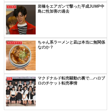
岩橋をエアガンで撃った平成JUMP中
エンタメ
島に性加害の過去
ちゃん系ラーメンと凪は本当に無関係
グルメ＆ライフ
なのか？
マクドナルド転売騒動の裏で…ハロプ
社会
ロのチケット転売事情