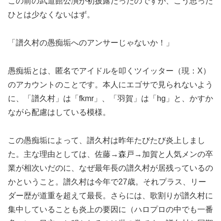
この前の武道館公演が初披露だったのですが、こう思った
ひとは少なくないはず。
「譜久村の愚痴垢へのアンサーじゃないか！」
愚痴垢とは、匿名でアイドルを叩くツイッター（現：X）
のアカウントのことです。本人にエゴサで見られないよう
に、「譜久村」は「fkmr」、「羽賀」は「hg」と、かすか
ながら配慮はしている模様。
この愚痴垢によって、譜久村は昨年たびたび炎上しまし
た。主な理由としては、佐藤→森戸→加賀と人気メンの卒
業が相次いだのに、なぜ最年長の譜久村が居残っているの
かということ。譜久村は今年で27歳。それプラス、リー
ダー歴が道重を超えて最長。さらには、歌割りが譜久村に
集中していることも炎上の要因に（ハロプロの中でも一番