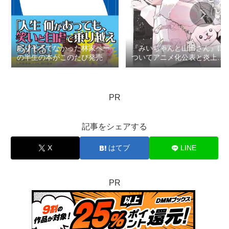
ありそうでなかった林家ペー
『みいちゃんと山田さん』に
の半生の本がこのたび発売
ついてアニメ化公表と炎上で
思うこと：ロマン優光連載
404
PR
記事をシェアする
X
はてブ
LINE
PR