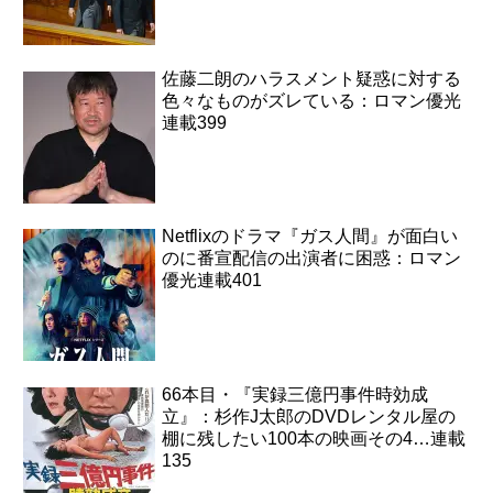
佐藤二朗のハラスメント疑惑に対する
色々なものがズレている：ロマン優光
連載399
Netflixのドラマ『ガス人間』が面白い
のに番宣配信の出演者に困惑：ロマン
優光連載401
66本目・『実録三億円事件時効成
立』：杉作J太郎のDVDレンタル屋の
棚に残したい100本の映画その4…連載
135