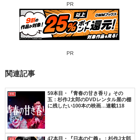
PR
PR
関連記事
59本目・『青春の甘き香り』その
連載
五：杉作J太郎のDVDレンタル屋の棚
に残したい100本の映画…連載118
47本目・『日本の仁義』：杉作J太郎
連載