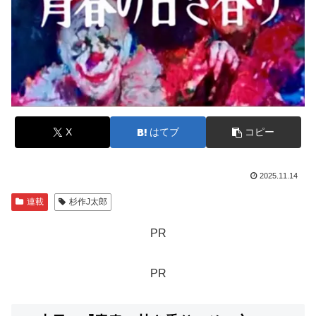
X
はてブ
コピー
2025.11.14
連載
杉作J太郎
PR
PR