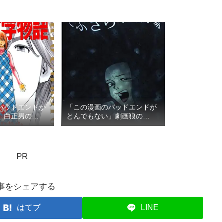
バッドエンドが
「この漫画のバッドエンドが
」白正男の
とんでもない」劇画狼の
TOP3
PR
事をシェアする
はてブ
LINE