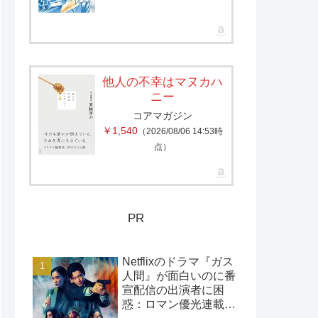
他人の不幸はマヌカハ
ニー
コアマガジン
￥1,540
（2026/08/06 14:53時
点）
PR
Netflixのドラマ『ガス
人間』が面白いのに番
宣配信の出演者に困
惑：ロマン優光連載