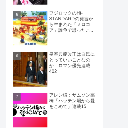
フジロックのHi-
STANDARDの発言か
ら生まれた「メロコ
ア」論争で思ったこ
と：ロマン優光連載
403
皇室典範改正は自民に
とっていいことなの
か：ロマン優光連載
402
アレン様：サムソン高
橋「ハッテン場から愛
をこめて」連載15