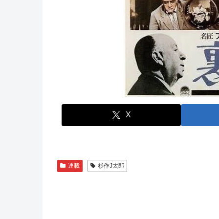
X
連載
杉作J太郎