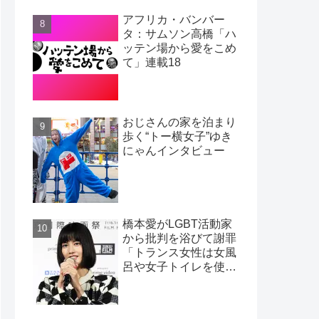
アフリカ・バンバー
タ：サムソン高橋「ハ
ッテン場から愛をこめ
て」連載18
おじさんの家を泊まり
歩く“トー横女子”ゆき
にゃんインタビュー
橋本愛がLGBT活動家
から批判を浴びて謝罪
「トランス女性は女風
呂や女子トイレを使わ
ない」という活動家の
嘘：松浦大悟