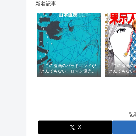
新着記事
「この漫画のバッドエンドが
「この漫画の
とんでもない」ロマン優光の
とんでもない
TOP3
TOP3
記
X