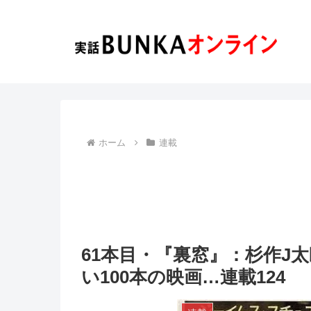
ホーム
連載
61本目・『裏窓』：杉作J
い100本の映画…連載124