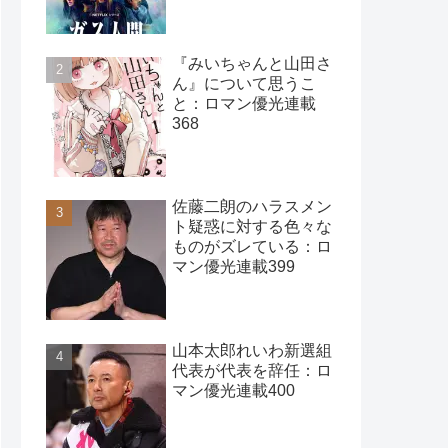
401
『みいちゃんと山田さ
ん』について思うこ
と：ロマン優光連載
368
佐藤二朗のハラスメン
ト疑惑に対する色々な
ものがズレている：ロ
マン優光連載399
山本太郎れいわ新選組
代表が代表を辞任：ロ
マン優光連載400