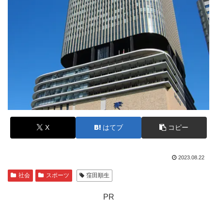
X
はてブ
コピー
2023.08.22
社会
スポーツ
窪田順生
PR