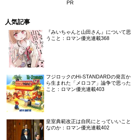
PR
人気記事
『みいちゃんと山田さん』について思
うこと：ロマン優光連載368
フジロックのHi-STANDARDの発言か
ら生まれた「メロコア」論争で思った
こと：ロマン優光連載403
皇室典範改正は自民にとっていいこと
なのか：ロマン優光連載402