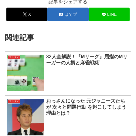
記事をシェアする
X
はてブ
LINE
関連記事
32人全解説！『Mリーグ』屈指のMリ
エンタメ
ーガーの人柄と麻雀戦術
おっさんになった 元ジャニーズたち
エンタメ
が 次々と問題行動 を起こしてしまう
理由とは？