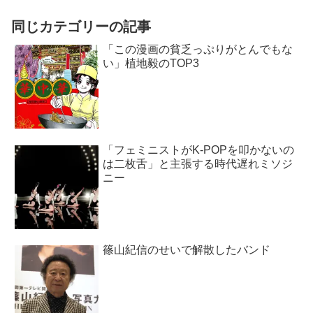
同じカテゴリーの記事
「この漫画の貧乏っぷりがとんでもな
い」植地毅のTOP3
「フェミニストがK-POPを叩かないの
は二枚舌」と主張する時代遅れミソジ
ニー
篠山紀信のせいで解散したバンド