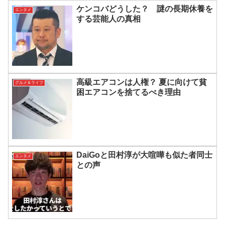
ケンコバどうした？ 謎の長期休養を
エンタメ
する芸能人の真相
高級エアコンは人権？ 夏に向けて貧
グルメ＆ライフ
困エアコンを捨てるべき理由
DaiGoと田村淳が大喧嘩も似た者同士
エンタメ
との声