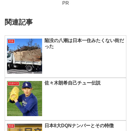
PR
関連記事
陥没の八潮は日本一住みたくない街だ
社会
った
佐々木朗希自己チュー伝説
スポーツ
日本8大DQNナンバーとその特徴
社会