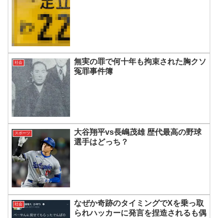
無実の罪で何十年も拘束された胸クソ
社会
冤罪事件簿
大谷翔平vs長嶋茂雄 歴代最高の野球
スポーツ
選手はどっち？
なぜか奇跡のタイミングでXを乗っ取
社会
られハッカーに発言を捏造されるも偶