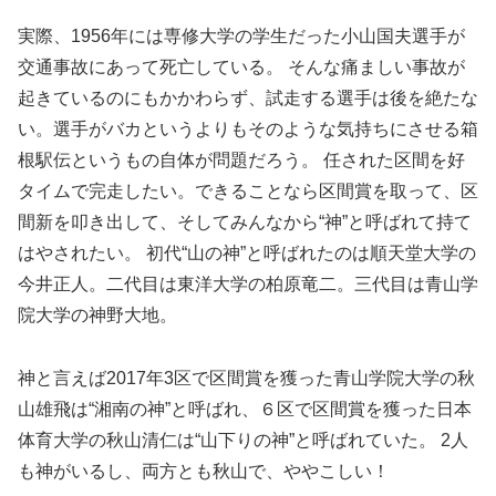
実際、1956年には専修大学の学生だった小山国夫選手が
交通事故にあって死亡している。 そんな痛ましい事故が
起きているのにもかかわらず、試走する選手は後を絶たな
い。選手がバカというよりもそのような気持ちにさせる箱
根駅伝というもの自体が問題だろう。 任された区間を好
タイムで完走したい。できることなら区間賞を取って、区
間新を叩き出して、そしてみんなから“神”と呼ばれて持て
はやされたい。 初代“山の神”と呼ばれたのは順天堂大学の
今井正人。二代目は東洋大学の柏原竜二。三代目は青山学
院大学の神野大地。
神と言えば2017年3区で区間賞を獲った青山学院大学の秋
山雄飛は“湘南の神”と呼ばれ、６区で区間賞を獲った日本
体育大学の秋山清仁は“山下りの神”と呼ばれていた。 2人
も神がいるし、両方とも秋山で、ややこしい！