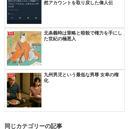
然アカウントを取り戻した偉人伝
北条義時は策略と暗殺で権力を手にし
歴史
た世紀の極悪人
九州男児という最低な男尊 女卑の権
社会
化
同じカテゴリーの記事