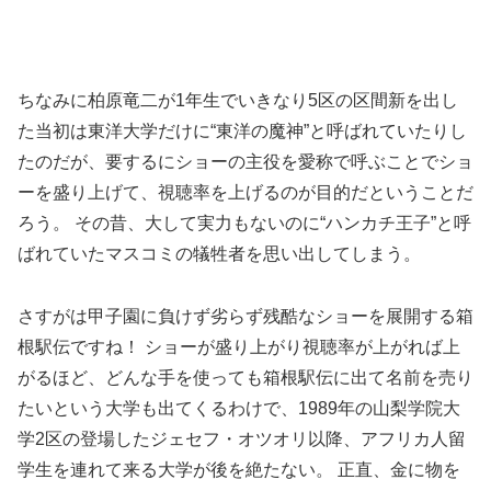
ちなみに柏原竜二が1年生でいきなり5区の区間新を出し
た当初は東洋大学だけに“東洋の魔神”と呼ばれていたりし
たのだが、要するにショーの主役を愛称で呼ぶことでショ
ーを盛り上げて、視聴率を上げるのが目的だということだ
ろう。 その昔、大して実力もないのに“ハンカチ王子”と呼
ばれていたマスコミの犠牲者を思い出してしまう。
さすがは甲子園に負けず劣らず残酷なショーを展開する箱
根駅伝ですね！ ショーが盛り上がり視聴率が上がれば上
がるほど、どんな手を使っても箱根駅伝に出て名前を売り
たいという大学も出てくるわけで、1989年の山梨学院大
学2区の登場したジェセフ・オツオリ以降、アフリカ人留
学生を連れて来る大学が後を絶たない。 正直、金に物を