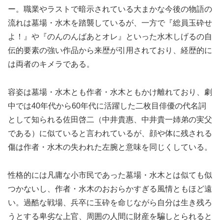
ー。職業やラストで暗示されている大まかな今後の物語の
流れは墓場・水木を踏襲しているが、一方で『総員玉砕せ
よ！』や『のんのんばあとオレ』といった水木しげるの自
伝的要素の強い作品から来歴が引用されており、経歴的に
は両者のキメラである。
容姿は墓場・水木とも作者・水木ともかけ離れており、劇
中では40年代から60年代に活躍した二枚目俳優の代名詞
として知られる佐田啓二（中井貴惠、中井貴一姉弟の実父
である）に似ていると言われているが、顔や体に残される
傷は作者・水木の失われた左腕と意味を同じくしている。
性格的には凡庸な小市民であった墓場・水木とは似ても似
つかないし、作者・水木のおおらかすぎる風情ともほど遠
い。過酷な戦場、兵卒に玉砕を命じながら自分は生き残ろ
うとする卑劣な上官、周囲の人間に財産を騙しとられると