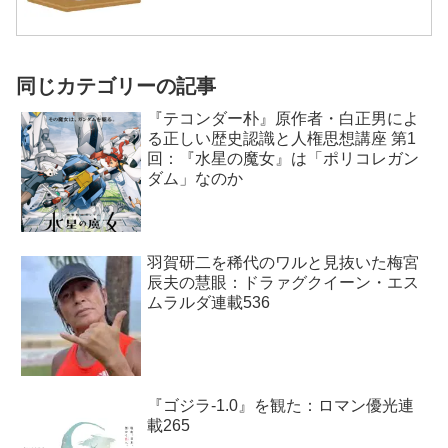
同じカテゴリーの記事
『テコンダー朴』原作者・白正男によ
る正しい歴史認識と人権思想講座 第1
回：『水星の魔女』は「ポリコレガン
ダム」なのか
羽賀研二を稀代のワルと見抜いた梅宮
辰夫の慧眼：ドラァグクイーン・エス
ムラルダ連載536
『ゴジラ-1.0』を観た：ロマン優光連
載265