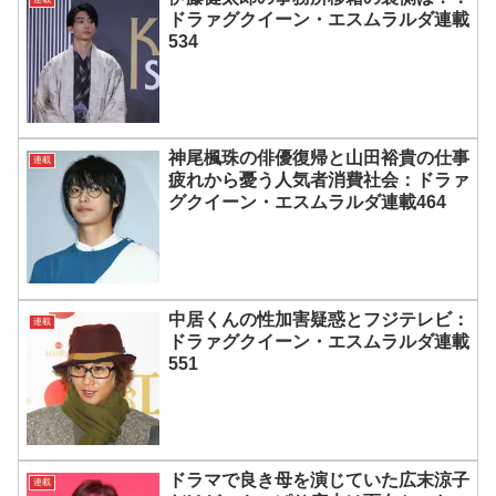
ドラァグクイーン・エスムラルダ連載
534
神尾楓珠の俳優復帰と山田裕貴の仕事
連載
疲れから憂う人気者消費社会：ドラァ
グクイーン・エスムラルダ連載464
中居くんの性加害疑惑とフジテレビ：
連載
ドラァグクイーン・エスムラルダ連載
551
ドラマで良き母を演じていた広末涼子
連載