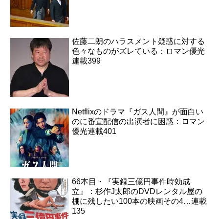
佐藤二朗のハラスメント疑惑に対する
色々なものがズレている：ロマン優光
連載399
Netflixのドラマ『ガス人間』が面白い
のに番宣配信の出演者に困惑：ロマン
優光連載401
66本目・『実録三億円事件時効成
立』：杉作J太郎のDVDレンタル屋の
棚に残したい100本の映画その4…連載
135