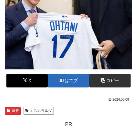
X
はてブ
コピー
2024.03.08
連載
エスムラルダ
PR