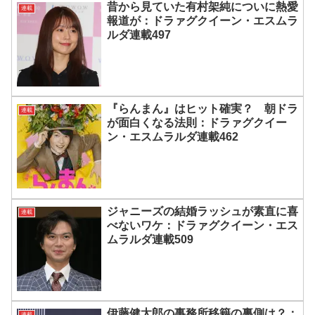
昔から見ていた有村架純についに熱愛
連載
報道が：ドラァグクイーン・エスムラ
ルダ連載497
『らんまん』はヒット確実？ 朝ドラ
連載
が面白くなる法則：ドラァグクイー
ン・エスムラルダ連載462
ジャニーズの結婚ラッシュが素直に喜
連載
べないワケ：ドラァグクイーン・エス
ムラルダ連載509
伊藤健太郎の事務所移籍の裏側は？：
連載