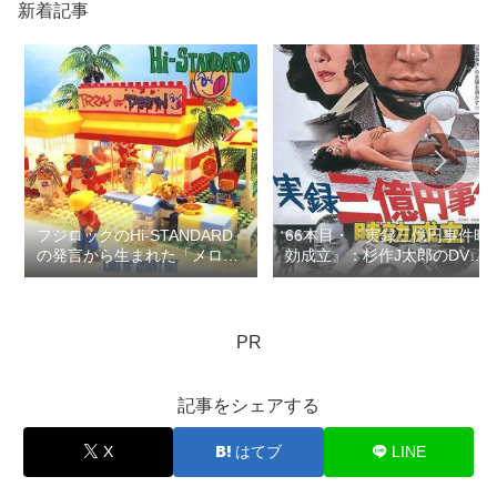
新着記事
フジロックのHi-STANDARD
66本目・『実録三億円事件時
の発言から生まれた「メロコ
効成立』：杉作J太郎のDVD
ア」論争で思ったこと：ロマ
レンタル屋の棚に残したい
ン優光連載403
100本の映画その4…連載135
PR
記事をシェアする
X
はてブ
LINE