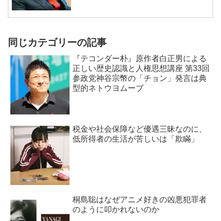
同じカテゴリーの記事
『テコンダー朴』原作者白正男による
正しい歴史認識と人権思想講座 第33回
参政党神谷宗幣の「チョン」発言は典
型的ネトウヨムーブ
税金や社会保障など優遇三昧なのに、
低所得者の生活が苦しいは「欺瞞」
桐島聡はなぜアニメ好きの凶悪犯罪者
のように叩かれないのか