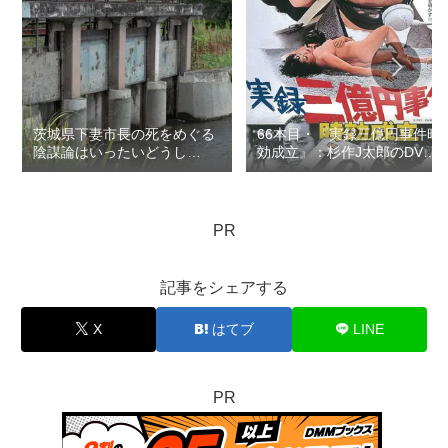
茨城県下妻市長の死をめぐる
66本目・『実録三億円事件時
陰謀論はいったいどうし
効成立』：杉作J太郎のDVD
て？：ロマン優光連載397
レンタル屋の棚に残したい
100本の映画…連載132
PR
記事をシェアする
X
はてブ
LINE
PR