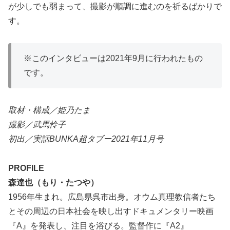
が少しでも弱まって、撮影が順調に進むのを祈るばかりで
す。
※このインタビューは2021年9月に行われたもの
です。
取材・構成／姫乃たま
撮影／武馬怜子
初出／実話BUNKA超タブー2021年11月号
PROFILE
森達也（もり・たつや）
1956年生まれ。広島県呉市出身。オウム真理教信者たち
とその周辺の日本社会を映し出すドキュメンタリー映画
『A』を発表し、注目を浴びる。監督作に『A2』