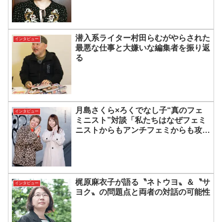
潜入系ライター村田らむがやらされた
インタビュー
最悪な仕事と大嫌いな編集者を振り返
る
月島さくら×ろくでなし子“真のフェ
インタビュー
ミニスト”対談「私たちはなぜフェミ
ニストからもアンチフェミからも攻撃
されるのか」
梶原麻衣子が語る〝ネトウヨ〟＆〝サ
インタビュー
ヨク〟の問題点と両者の対話の可能性