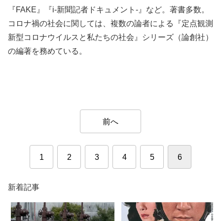
『FAKE』『i-新聞記者ドキュメント-』など。著書多数。
コロナ禍の社会に関しては、複数の論者による『定点観測
新型コロナウイルスと私たちの社会』シリーズ（論創社）
の編著を務めている。
前へ
1
2
3
4
5
6
新着記事