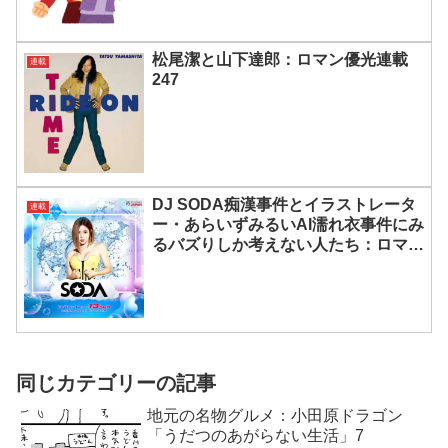
松尾潔と山下達郎：ロマン優光連載
連載
247
DJ SODA痴漢事件とイラストレータ
連載
ー・あらいずみるいAI濡れ衣事件にみ
るバズりしか考えない人たち：ロマン
優光連載253
同じカテゴリーの記事
地元の名物グルメ：小田原ドラゴン
「うだつのあがらない生活」7