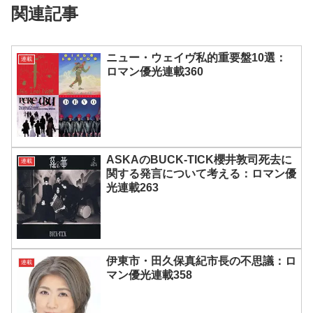
関連記事
ニュー・ウェイヴ私的重要盤10選：
連載
ロマン優光連載360
ASKAのBUCK-TICK櫻井敦司死去に
連載
関する発言について考える：ロマン優
光連載263
伊東市・田久保真紀市長の不思議：ロ
連載
マン優光連載358