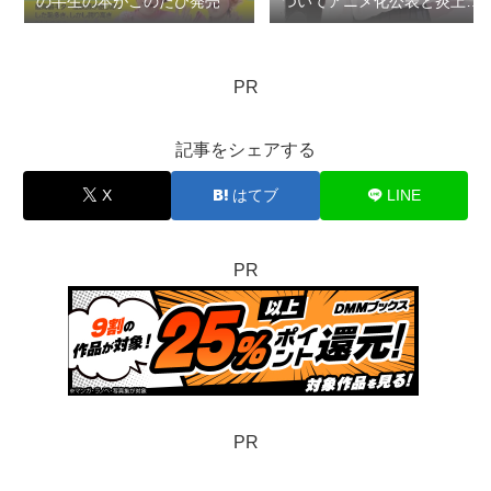
の半生の本がこのたび発売
ついてアニメ化公表と炎上で
思うこと：ロマン優光連載
404
PR
記事をシェアする
X
はてブ
LINE
PR
PR