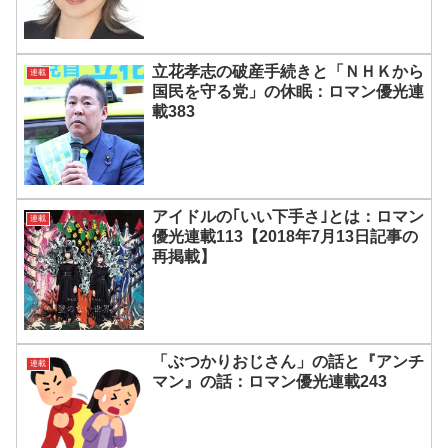
立花孝志の破産手続きと「ＮＨＫから
連載
国民を守る党」の休眠：ロマン優光連
載383
アイドルの｢いい下手さ｣とは：ロマン
連載
優光連載113【2018年7月13日記事の
再掲載】
「ぶつかりおじさん」の話と『アンチ
連載
マン』の話：ロマン優光連載243