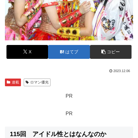
X
はてブ
コピー
2023.12.06
連載
ロマン優光
PR
PR
115回 アイドル性とはなんなのか