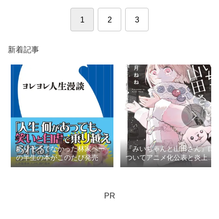
1
2
3
新着記事
ありそうでなかった林家ペー
『みいちゃんと山田さん』に
の半生の本がこのたび発売
ついてアニメ化公表と炎上で
思うこと：ロマン優光連載
404
PR