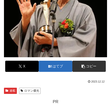
X
はてブ
コピー
2023.12.12
連載
ロマン優光
PR