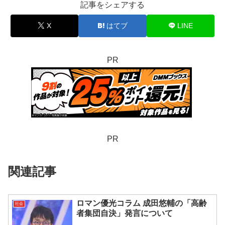
記事をシェアする
X
はてブ
LINE
PR
PR
関連記事
ロマン優光コラム 成田悠輔の「高齢
社会
者集団自決」発言について