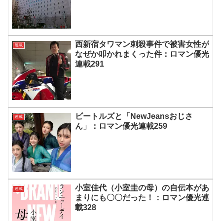
西新宿タワマン刺殺事件で被害女性が
連載
なぜか叩かれまくった件：ロマン優光
連載291
ビートルズと「NewJeansおじさ
連載
ん」：ロマン優光連載259
小室佳代（小室圭の母）の自伝本があ
連載
まりにも〇〇だった！：ロマン優光連
載328