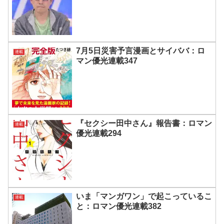
7月5日災害予言漫画とサイババ：ロ
連載
マン優光連載347
『セクシー田中さん』報告書：ロマン
連載
優光連載294
いま「マンガワン」で起こっているこ
連載
と：ロマン優光連載382