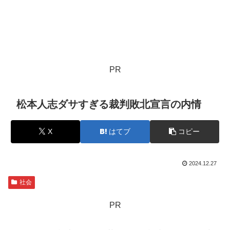
PR
松本人志ダサすぎる裁判敗北宣言の内情
X
はてブ
コピー
2024.12.27
社会
PR