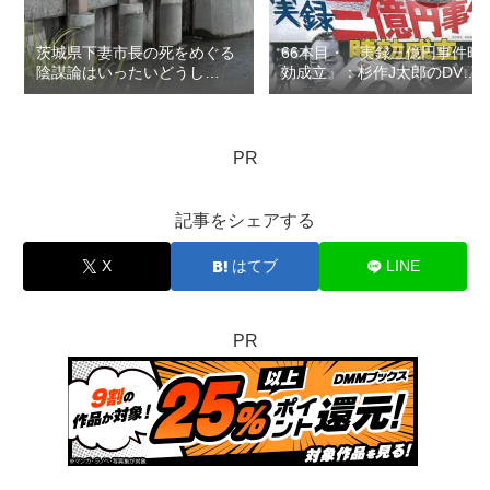
茨城県下妻市長の死をめぐる
66本目・『実録三億円事件時
陰謀論はいったいどうし
効成立』：杉作J太郎のDVD
て？：ロマン優光連載397
レンタル屋の棚に残したい
100本の映画…連載132
PR
記事をシェアする
X
はてブ
LINE
PR