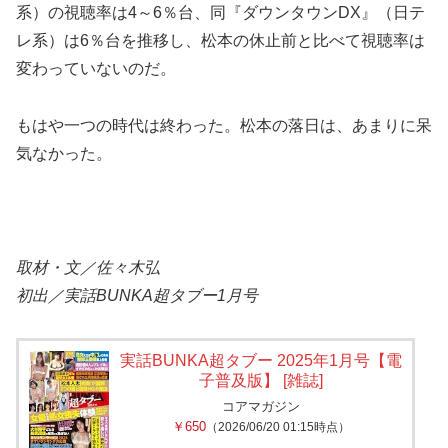
系）の視聴率は4～6％台、同『ダウンタウンDX』（日テ
レ系）は6％台を推移し、松本の休止前と比べて視聴率は
変わっていないのだ。
もはや一つの時代は終わった。松本の落日は、あまりに呆
気なかった。
取材・文／佐々木弘
初出／実話BUNKA超タブー1月号
実話BUNKA超タブー 2025年1月号【電
子普及版】 [雑誌]
コアマガジン
￥650
（2026/06/20 01:15時点）