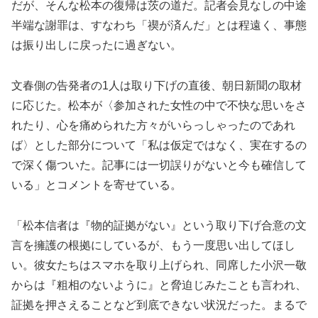
だが、そんな松本の復帰は茨の道だ。記者会見なしの中途
半端な謝罪は、すなわち「禊が済んだ」とは程遠く、事態
は振り出しに戻ったに過ぎない。
文春側の告発者の1人は取り下げの直後、朝日新聞の取材
に応じた。松本が〈参加された女性の中で不快な思いをさ
れたり、心を痛められた方々がいらっしゃったのであれ
ば〉とした部分について「私は仮定ではなく、実在するの
で深く傷ついた。記事には一切誤りがないと今も確信して
いる」とコメントを寄せている。
「松本信者は『物的証拠がない』という取り下げ合意の文
言を擁護の根拠にしているが、もう一度思い出してほし
い。彼女たちはスマホを取り上げられ、同席した小沢一敬
からは『粗相のないように』と脅迫じみたことも言われ、
証拠を押さえることなど到底できない状況だった。まるで