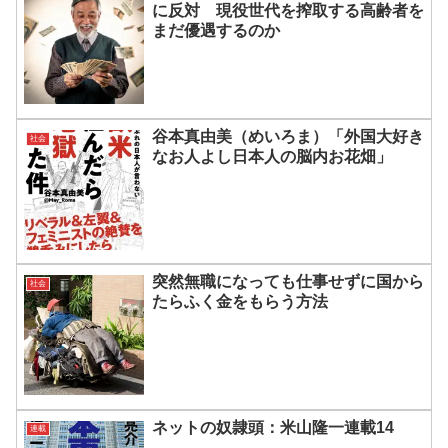
に反対 現役世代を搾取する高齢者を
まだ優遇するのか
谷本真由美（めいろま）「外国大好き
社会
なお人よし日本人の脳内お花畑」
突然無職になっても仕事せずに国から
社会
たらふく金をもらう方法
ネットの奴隷頭：米山隆一連載14
連載