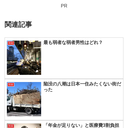
PR
関連記事
最も弱者な弱者男性はどれ？
社会
陥没の八潮は日本一住みたくない街だ
社会
った
「年金が足りない」と医療費3割負担
社会