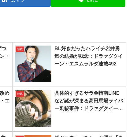
げつ
BL好きだったハライチ岩井勇
連載
ン・
気の結婚が残念：ドラァグクイ
ーン・エスムラルダ連載492
改め
具体的すぎるサラ金指南LINE
連載
・エ
など謎が深まる高田馬場ライバ
ー刺殺事件：ドラァグクイー
ン・エスムラルダ連載558