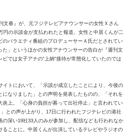
『週刊文春』が、元フジテレビアナウンサーの女性Ｘさん
0万円の示談金が支払われたと報道。女性と中居くんが二
ビのバラエティ番組のプロデューサーＡ氏だとされてい
った」というほかの女性アナウンサーの告白が『週刊文
ビでは女子アナの“上納”接待が常態化していたのでは
式サイトにおいて、「示談が成立したことにより、今後の
とになりました」との声明を発表したものの、「それを
大炎上。「心身の負担が募って出社停止」と言われてい
」との声が上がり、17日に行われたフジテレビの港社
の深い19社33人のみが参加し、配信なども行われなか
けることに。中居くんが出演しているテレビやラジオの