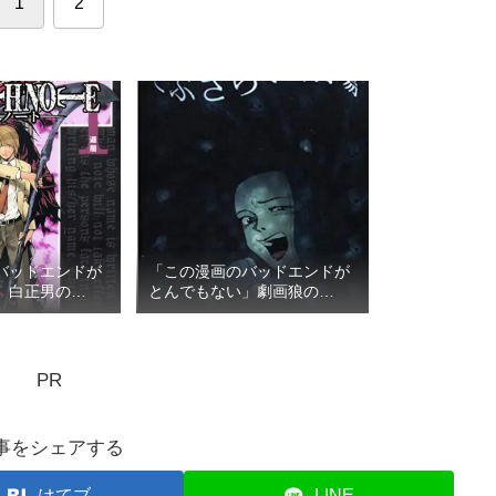
1
2
バッドエンドが
「この漫画のバッドエンドが
」白正男の
とんでもない」劇画狼の
TOP3
PR
事をシェアする
はてブ
LINE