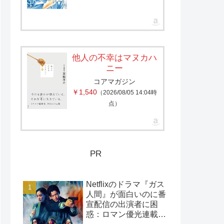
他人の不幸はマヌカハ
ニー
コアマガジン
￥1,540
（2026/08/05 14:04時
点）
PR
Netflixのドラマ『ガス
人間』が面白いのに番
宣配信の出演者に困
惑：ロマン優光連載