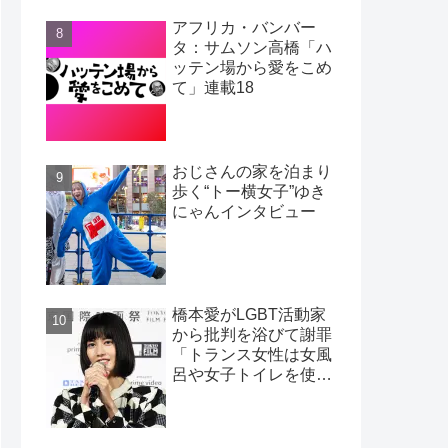
アフリカ・バンバー
タ：サムソン高橋「ハ
ッテン場から愛をこめ
て」連載18
おじさんの家を泊まり
歩く“トー横女子”ゆき
にゃんインタビュー
橋本愛がLGBT活動家
から批判を浴びて謝罪
「トランス女性は女風
呂や女子トイレを使わ
ない」という活動家の
嘘：松浦大悟