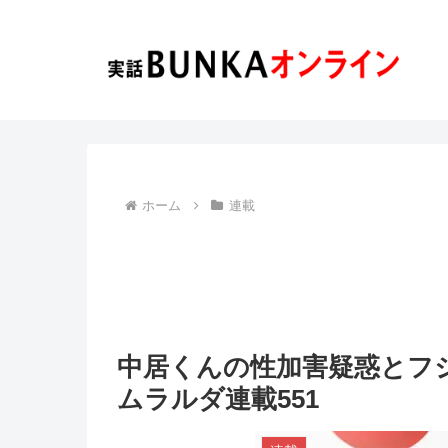
ホーム
連載
中居くんの性加害疑惑とフ
ムラルダ連載551