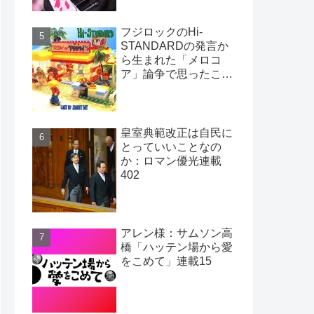
フジロックのHi-
STANDARDの発言か
ら生まれた「メロコ
ア」論争で思ったこ
と：ロマン優光連載
403
皇室典範改正は自民に
とっていいことなの
か：ロマン優光連載
402
アレン様：サムソン高
橋「ハッテン場から愛
をこめて」連載15