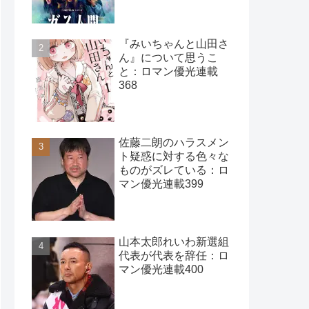
401
『みいちゃんと山田さ
ん』について思うこ
と：ロマン優光連載
368
佐藤二朗のハラスメン
ト疑惑に対する色々な
ものがズレている：ロ
マン優光連載399
山本太郎れいわ新選組
代表が代表を辞任：ロ
マン優光連載400