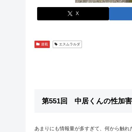
X
連載
エスムラルダ
第551回 中居くんの性加
あまりにも情報量が多すぎて、何から触れた