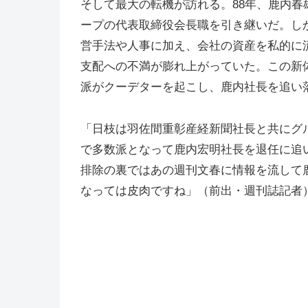
そして最大の転機が訪れる。88年、鹿内
ープの代表取締役会長職を引き継いだ。し
営手法や人事に加え、会社の資産を私的に
支配への不満が膨れ上がっていた。この新
派がクーデターを起こし、鹿内社長を追い
「日枝は羽佐間重彰産経新聞社長と共にグ
で多数派となって鹿内宏明社長を退任に追
排除の裏ではあの週刊文春に情報を流して
なっては皮肉ですね」（前出・週刊誌記者