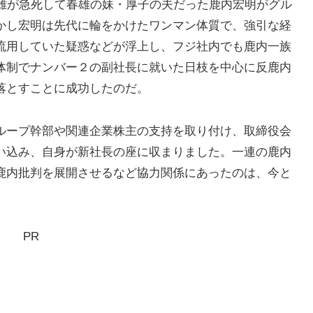
春雄が急死して春雄の妹・厚子の夫だった鹿内宏明がグル
かし宏明は先代に輪をかけたワンマン体質で、強引な経
流用していた疑惑などが浮上し、フジ社内でも鹿内一族
体制でナンバー２の副社長に就いた日枝を中心に反鹿内
落とすことに成功したのだ。
ループ幹部や関連企業株主の支持を取り付け、取締役会
い込み、自身が新社長の座に収まりました。一連の鹿内
鹿内批判を展開させるなど協力関係にあったのは、今と
）
PR