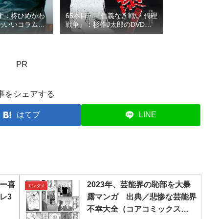
す：柊ひめかわ
65本目・『仁義なき戦い 代理
わいいコラム第
戦争』：杉作J太郎のDVDレ
ンタル屋の棚に残したい100
本の映画…連載131
PR
事をシェアする
はてブ
LINE
ー喜
2023年、芸能界の恥部を大暴
エンタメ
レ3
露マンガ 出典／悲惨な芸能界
不幸大全（コアコミックス