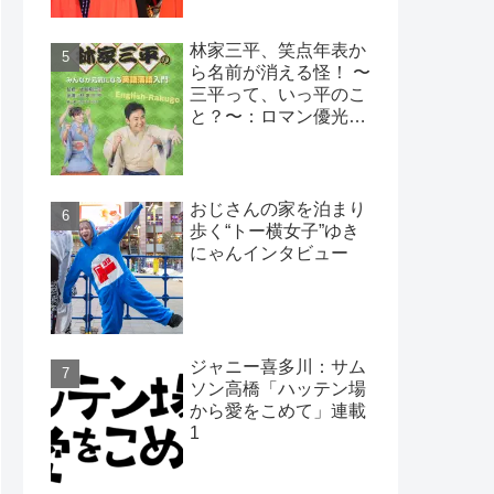
林家三平、笑点年表か
ら名前が消える怪！ 〜
三平って、いっ平のこ
と？〜：ロマン優光連
載393
おじさんの家を泊まり
歩く“トー横女子”ゆき
にゃんインタビュー
ジャニー喜多川：サム
ソン高橋「ハッテン場
から愛をこめて」連載
1