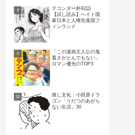
テコンダー朴92話
【試し読み】ヘイト国
家日本と人権先進国フ
ィンランド
「この漫画主人公の鬼
畜さがとんでもない」
ロマン優光のTOP3
推し文化：小田原ドラ
ゴン「うだつのあがら
ない生活」30