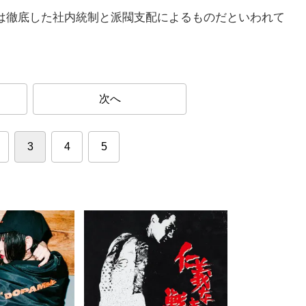
は徹底した社内統制と派閥支配によるものだといわれて
次へ
3
4
5