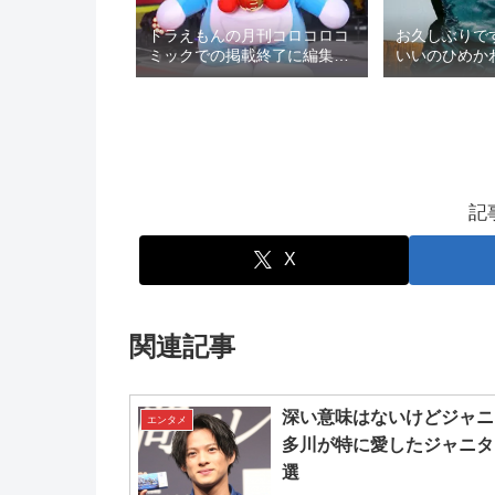
ドラえもんの月刊コロコロコ
お久しぶりで
ミックでの掲載終了に編集部
いいのひめか
の無礼疑惑：ロマン優光連載
5回
396
記
X
関連記事
深い意味はないけどジャニ
エンタメ
多川が特に愛したジャニタ
選