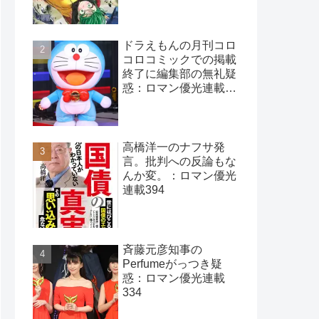
ドラえもんの月刊コロ
コロコミックでの掲載
終了に編集部の無礼疑
惑：ロマン優光連載
396
高橋洋一のナフサ発
言。批判への反論もな
んか変。：ロマン優光
連載394
斉藤元彦知事の
Perfumeがっつき疑
惑：ロマン優光連載
334