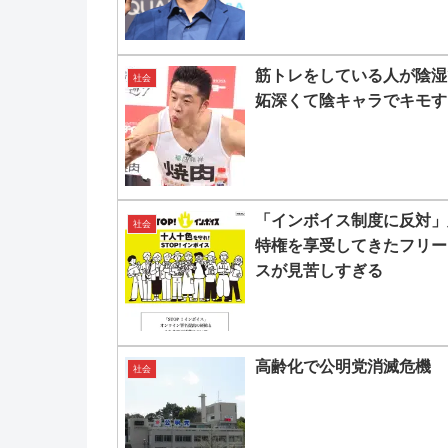
筋トレをしている人が陰湿
社会
妬深くて陰キャラでキモす
「インボイス制度に反対」
社会
特権を享受してきたフリー
スが見苦しすぎる
高齢化で公明党消滅危機
社会