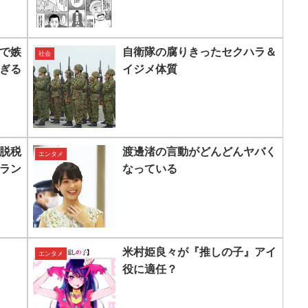
636）
で嫉
自衛隊の腐りきったセクハラ＆
社会
ぎる
イジメ体質
脱税
渡邊渚の言動がどんどんヤバく
エンタメ
ラン
なっている
米村姫良々が『推しの子』アイ
エンタメ
役に適任？