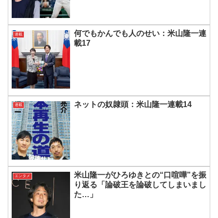
何でもかんでも人のせい：米山隆一連
連載
載17
ネットの奴隷頭：米山隆一連載14
連載
米山隆一がひろゆきとの“口喧嘩”を振
エンタメ
り返る「論破王を論破してしまいまし
た…」