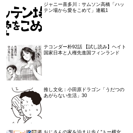
ジャニー喜多川：サムソン高橋「ハッ
テン場から愛をこめて」連載1
テコンダー朴92話 【試し読み】ヘイト
国家日本と人権先進国フィンランド
推し文化：小田原ドラゴン「うだつの
あがらない生活」30
おじさんの家を泊まり歩く“トー横女