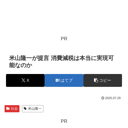
PR
米山隆一が提言 消費減税は本当に実現可
能なのか
X
はてブ
コピー
2025.07.29
社会
米山隆一
PR