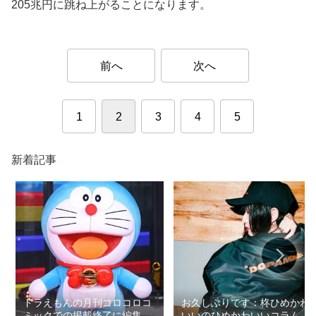
205兆円に跳ね上がることになります。
前へ
次へ
1
2
3
4
5
新着記事
ドラえもんの月刊コロコロコ
お久しぶりです：柊ひめかわ
ミックでの掲載終了に編集部
いいのひめかわいいコラム第