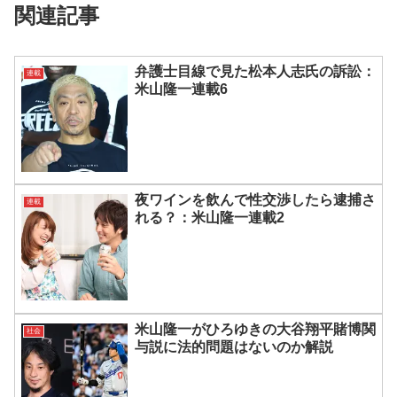
関連記事
弁護士目線で見た松本人志氏の訴訟：
連載
米山隆一連載6
夜ワインを飲んで性交渉したら逮捕さ
連載
れる？：米山隆一連載2
米山隆一がひろゆきの大谷翔平賭博関
社会
与説に法的問題はないのか解説