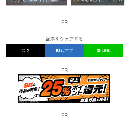
の無礼疑惑：ロマン優光連載
5回
396
PR
記事をシェアする
X
はてブ
LINE
PR
PR