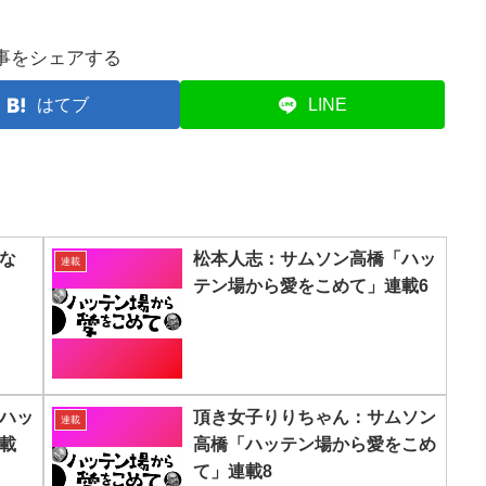
事をシェアする
はてブ
LINE
な
松本人志：サムソン高橋「ハッ
連載
テン場から愛をこめて」連載6
ハッ
頂き女子りりちゃん：サムソン
連載
載
高橋「ハッテン場から愛をこめ
て」連載8