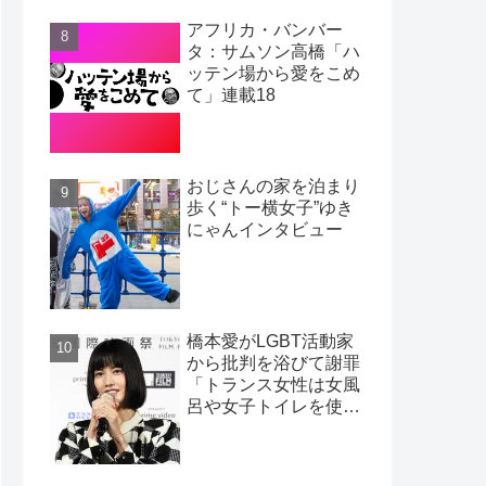
アフリカ・バンバー
タ：サムソン高橋「ハ
ッテン場から愛をこめ
て」連載18
おじさんの家を泊まり
歩く“トー横女子”ゆき
にゃんインタビュー
橋本愛がLGBT活動家
から批判を浴びて謝罪
「トランス女性は女風
呂や女子トイレを使わ
ない」という活動家の
嘘：松浦大悟