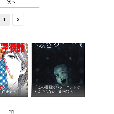
次へ
1
2
バッドエンドが
「この漫画のバッドエンドが
」白正男の
とんでもない」劇画狼の
TOP3
PR