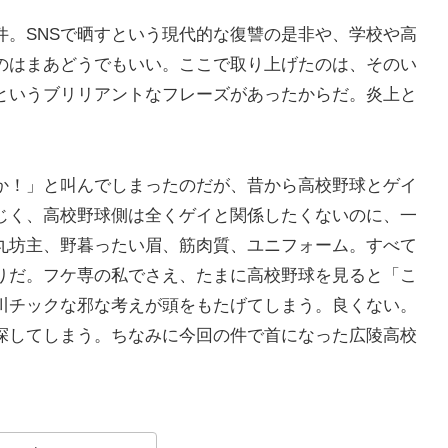
件。SNSで晒すという現代的な復讐の是非や、学校や高
のはまあどうでもいい。ここで取り上げたのは、そのい
というブリリアントなフレーズがあったからだ。炎上と
。
か！」と叫んでしまったのだが、昔から高校野球とゲイ
じく、高校野球側は全くゲイと関係したくないのに、一
丸坊主、野暮ったい眉、筋肉質、ユニフォーム。すべて
りだ。フケ専の私でさえ、たまに高校野球を見ると「こ
川チックな邪な考えが頭をもたげてしまう。良くない。
探してしまう。ちなみに今回の件で首になった広陵高校