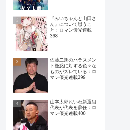
401
『みいちゃんと山田さ
ん』について思うこ
と：ロマン優光連載
368
佐藤二朗のハラスメン
ト疑惑に対する色々な
ものがズレている：ロ
マン優光連載399
山本太郎れいわ新選組
代表が代表を辞任：ロ
マン優光連載400