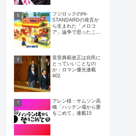
フジロックのHi-
STANDARDの発言か
ら生まれた「メロコ
ア」論争で思ったこ
と：ロマン優光連載
403
皇室典範改正は自民に
とっていいことなの
か：ロマン優光連載
402
アレン様：サムソン高
橋「ハッテン場から愛
をこめて」連載15