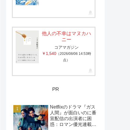
他人の不幸はマヌカハ
ニー
コアマガジン
￥1,540
（2026/08/06 14:53時
点）
PR
Netflixのドラマ『ガス
人間』が面白いのに番
宣配信の出演者に困
惑：ロマン優光連載