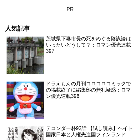
PR
人気記事
茨城県下妻市長の死をめぐる陰謀論は
いったいどうして？：ロマン優光連載
397
ドラえもんの月刊コロコロコミックで
の掲載終了に編集部の無礼疑惑：ロマ
ン優光連載396
テコンダー朴92話 【試し読み】ヘイト
国家日本と人権先進国フィンランド