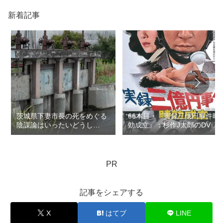
新着記事
茨城県下妻市長の死をめぐる
66本目・『実録三億円事件時
陰謀論はいったいどうし
効成立』：杉作J太郎のDVD
て？：ロマン優光連載397
レンタル屋の棚に残したい
100本の映画…連載132
PR
記事をシェアする
X
はてブ
LINE