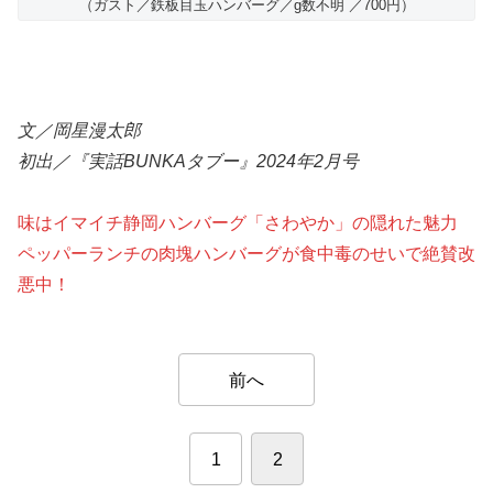
（ガスト／鉄板目玉ハンバーグ／g数不明 ／700円）
文／岡星漫太郎
初出／『実話BUNKAタブー』2024年2月号
味はイマイチ静岡ハンバーグ「さわやか」の隠れた魅力
ペッパーランチの肉塊ハンバーグが食中毒のせいで絶賛改
悪中！
前へ
1
2