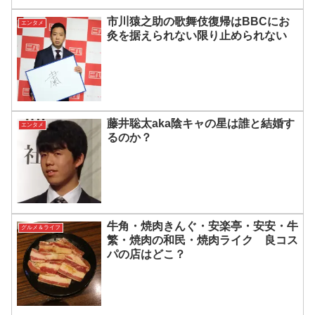
市川猿之助の歌舞伎復帰はBBCにお
エンタメ
灸を据えられない限り止められない
藤井聡太aka陰キャの星は誰と結婚す
エンタメ
るのか？
牛角・焼肉きんぐ・安楽亭・安安・牛
グルメ＆ライフ
繁・焼肉の和民・焼肉ライク 良コス
パの店はどこ？