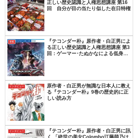
正しい歴史認識と人権思想講座 第16
回 自分が目の当たり似した在日特権
『テコンダー朴』原作者・白正男によ
連載
る正しい歴史認識と人権思想講座 第3
回：ゲーマー･たぬかなによる低身長
差別の問題の本質
原作者・白正男が無識な日本人に教え
インタビュー
る『テコンダー朴』9巻の歴史的に正
しい読み方
『テコンダー朴』原作者・白正男に訊
インタビュー
く 「絶世の美女Colombo江藤萌乃は