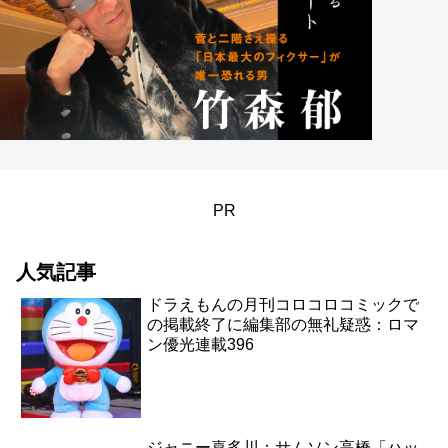
PR
人気記事
ドラえもんの月刊コロコロコミックで
の掲載終了に編集部の無礼疑惑：ロマ
ン優光連載396
ジャニー喜多川：サムソン高橋「ハッ