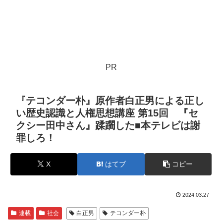
PR
『テコンダー朴』原作者白正男による正し
い歴史認識と人権思想講座 第15回 『セ
クシー田中さん』蹂躙した■本テレビは謝
罪しろ！
X
はてブ
コピー
2024.03.27
連載
社会
白正男
テコンダー朴