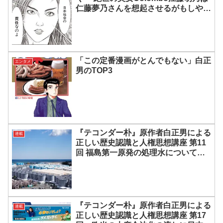
仁藤夢乃さんを想起させるがもしや揶
揄しているのか？
「この定番漫画がとんでもない」白正
エンタメ
男のTOP3
『テコンダー朴』原作者白正男による
連載
正しい歴史認識と人権思想講座 第11
回 福島第一原発の処理水についての
フェイクニュースを許さない
『テコンダー朴』原作者白正男による
連載
正しい歴史認識と人権思想講座 第17