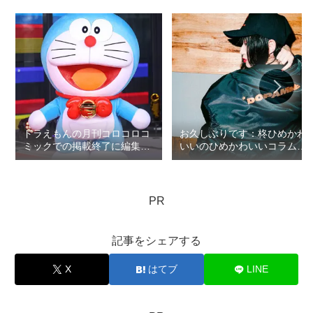
ドラえもんの月刊コロコロコ
お久しぶりです：柊ひめかわ
ミックでの掲載終了に編集部
いいのひめかわいいコラム第
の無礼疑惑：ロマン優光連載
5回
396
PR
記事をシェアする
X
はてブ
LINE