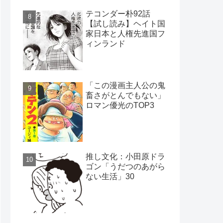
テコンダー朴92話
【試し読み】ヘイト国
家日本と人権先進国フ
ィンランド
「この漫画主人公の鬼
畜さがとんでもない」
ロマン優光のTOP3
推し文化：小田原ドラ
ゴン「うだつのあがら
ない生活」30