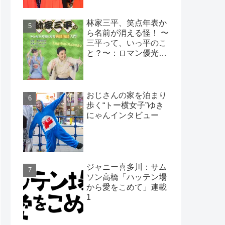
林家三平、笑点年表か
ら名前が消える怪！ 〜
三平って、いっ平のこ
と？〜：ロマン優光連
載393
おじさんの家を泊まり
歩く“トー横女子”ゆき
にゃんインタビュー
ジャニー喜多川：サム
ソン高橋「ハッテン場
から愛をこめて」連載
1