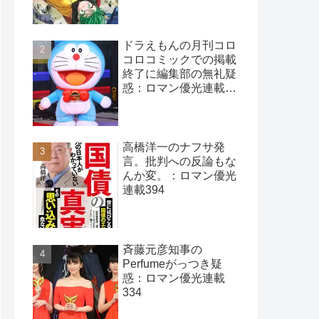
ドラえもんの月刊コロ
コロコミックでの掲載
終了に編集部の無礼疑
惑：ロマン優光連載
396
高橋洋一のナフサ発
言。批判への反論もな
んか変。：ロマン優光
連載394
斉藤元彦知事の
Perfumeがっつき疑
惑：ロマン優光連載
334