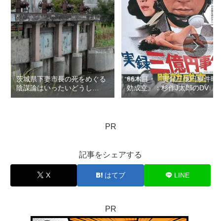
茨城県下妻市長の死をめぐる
66本目・『実録三億円事件時
陰謀論はいったいどうし
効成立』：杉作J太郎のDVD
て？：ロマン優光連載397
レンタル屋の棚に残したい
100本の映画…連載132
PR
記事をシェアする
X
はてブ
LINE
PR