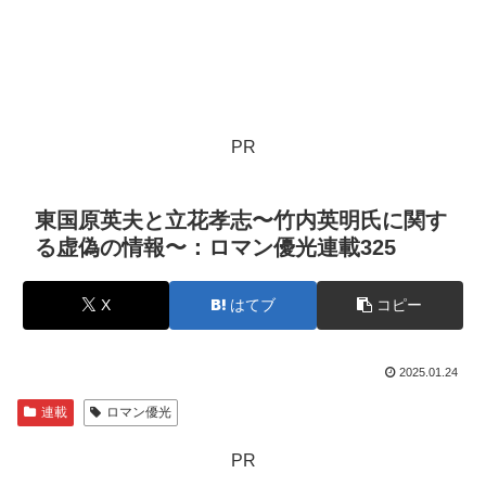
PR
東国原英夫と立花孝志〜竹内英明氏に関す
る虚偽の情報〜：ロマン優光連載325
X
はてブ
コピー
2025.01.24
連載
ロマン優光
PR