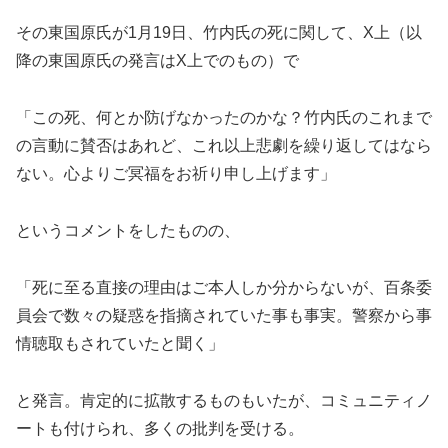
その東国原氏が1月19日、竹内氏の死に関して、X上（以
降の東国原氏の発言はX上でのもの）で
「この死、何とか防げなかったのかな？竹内氏のこれまで
の言動に賛否はあれど、これ以上悲劇を繰り返してはなら
ない。心よりご冥福をお祈り申し上げます」
というコメントをしたものの、
「死に至る直接の理由はご本人しか分からないが、百条委
員会で数々の疑惑を指摘されていた事も事実。警察から事
情聴取もされていたと聞く」
と発言。肯定的に拡散するものもいたが、コミュニティノ
ートも付けられ、多くの批判を受ける。