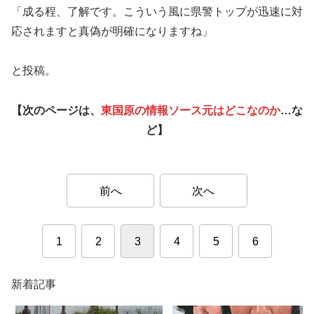
「成る程、了解です。こういう風に県警トップが迅速に対
応されますと真偽が明確になりますね」
と投稿。
【次のページは、
東国原の情報ソース元はどこなのか
…な
ど】
前へ
次へ
1
2
3
4
5
6
新着記事