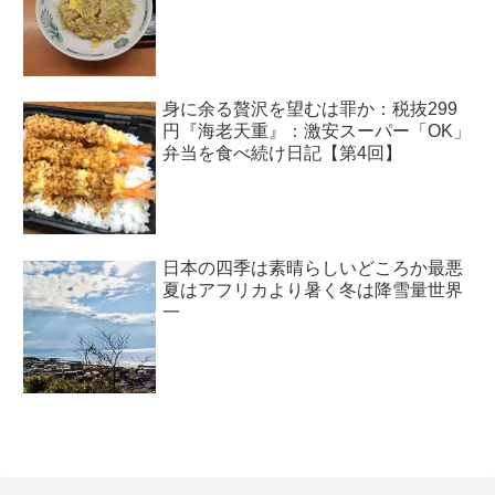
身に余る贅沢を望むは罪か：税抜299
円『海老天重』：激安スーパー「OK」
弁当を食べ続け日記【第4回】
日本の四季は素晴らしいどころか最悪
夏はアフリカより暑く冬は降雪量世界
一