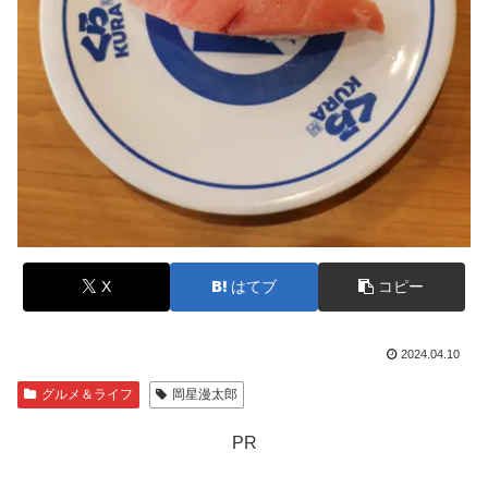
X
はてブ
コピー
2024.04.10
グルメ＆ライフ
岡星漫太郎
PR