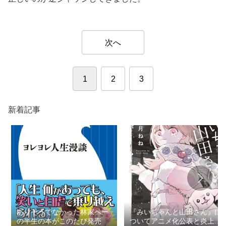
次へ
1
2
3
新着記事
ありそうでなかった林家ペー
『みいちゃんと山田さん』に
の半生の本がこのたび発売
ついてアニメ化公表と炎上で