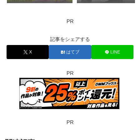
思うこと：ロマン優光連載
404
PR
記事をシェアする
X
はてブ
LINE
PR
PR