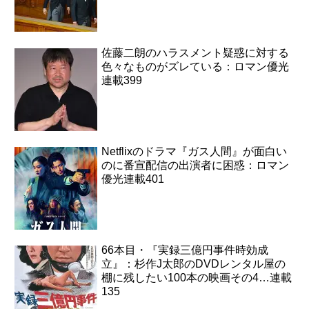
佐藤二朗のハラスメント疑惑に対する
色々なものがズレている：ロマン優光
連載399
Netflixのドラマ『ガス人間』が面白い
のに番宣配信の出演者に困惑：ロマン
優光連載401
66本目・『実録三億円事件時効成
立』：杉作J太郎のDVDレンタル屋の
棚に残したい100本の映画その4…連載
135