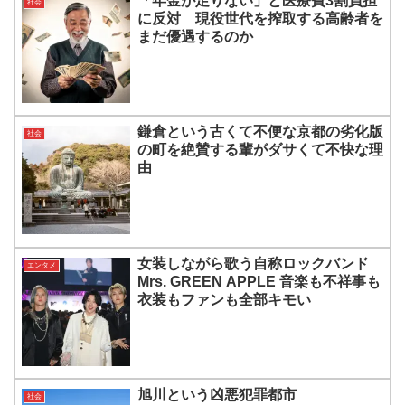
「年金が足りない」と医療費3割負担
社会
に反対 現役世代を搾取する高齢者を
まだ優遇するのか
鎌倉という古くて不便な京都の劣化版
社会
の町を絶賛する輩がダサくて不快な理
由
女装しながら歌う自称ロックバンド
エンタメ
Mrs. GREEN APPLE 音楽も不祥事も
衣装もファンも全部キモい
旭川という凶悪犯罪都市
社会