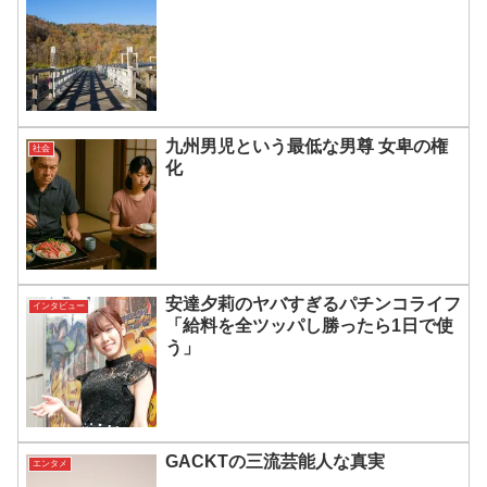
九州男児という最低な男尊 女卑の権
社会
化
安達夕莉のヤバすぎるパチンコライフ
インタビュー
「給料を全ツッパし勝ったら1日で使
う」
GACKTの三流芸能人な真実
エンタメ