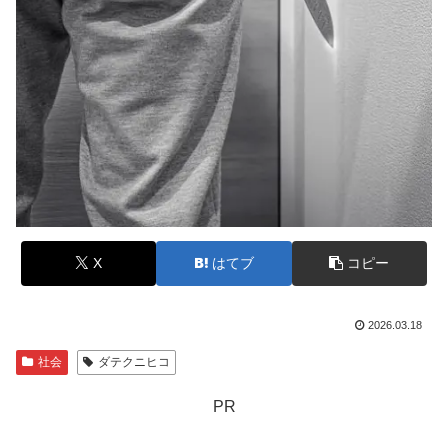
X
はてブ
コピー
2026.03.18
社会
ダテクニヒコ
PR