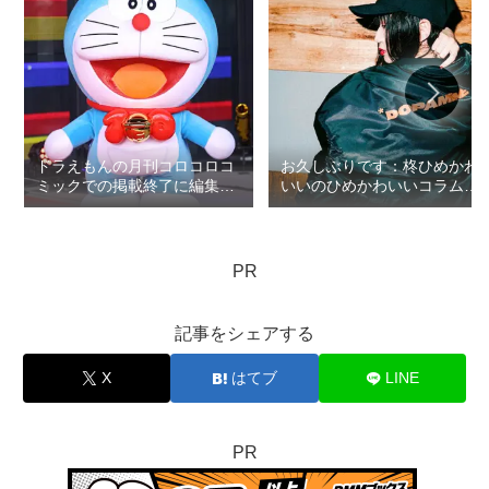
ドラえもんの月刊コロコロコ
お久しぶりです：柊ひめかわ
ミックでの掲載終了に編集部
いいのひめかわいいコラム第
の無礼疑惑：ロマン優光連載
5回
396
PR
記事をシェアする
X
はてブ
LINE
PR