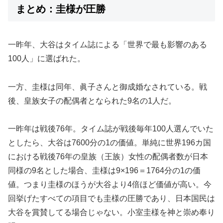
まとめ：圭様が圧勝
一昨年、大谷はタイム誌による「世界で最も影響のある
100人」に選ばれた。
一方、圭様は同年、眞子さんと御成婚なされている。戦
後、皇族女子の配偶者となられた9名の1人だ。
一昨年は戦後76年。タイム誌が戦後毎年100人選んでいた
としたら、大谷は7600分の1の価値。単純に世界196カ国
における戦後76年の皇族（王族）女性の配偶者数が日本
同様の9名とした場合、圭様は9×196＝1764分の1の価
値。つまり圭様のほうが大谷より4倍ほど価値が高い。今
回挙げたすべての項目でも圭様の圧勝であり、日本国民は
大谷を賞賛してる場合じゃない。小室圭様を神と崇め奉り