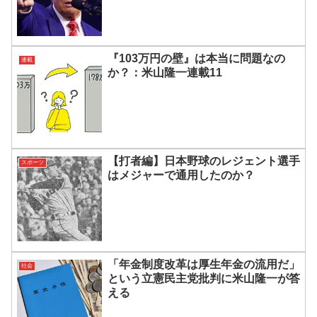
『103万円の壁』は本当に問題なの
連載
か？：米山隆一連載11
【打者編】日本野球のレジェント選手
スポーツ
はメジャーで通用したのか？
「年金制度改革は厚生年金の流用だ」
社会
という立憲民主党批判に米山隆一が答
える