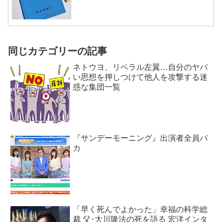
同じカテゴリーの記事
ネトウヨ、リベラル左翼…自分のヤバ
い思想を押しつけて他人を攻撃する迷
惑な集団一覧
『サンデーモーニング』出演者全員バ
カ
「早く死んでよかった」幸福の科学総
裁 父･大川隆法の死を語る 宏洋インタ