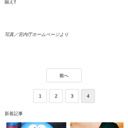
賜え!!
写真／宮内庁ホームページより
前へ
1
2
3
4
新着記事