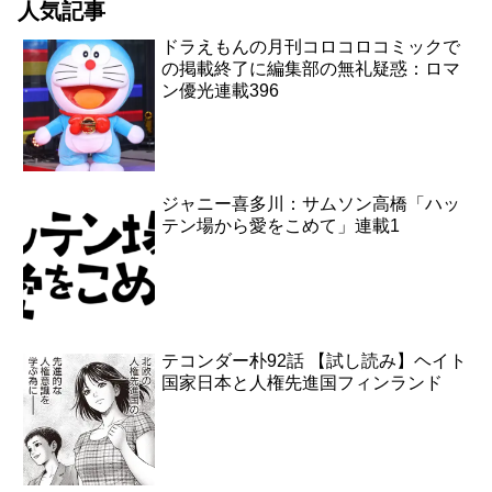
人気記事
ドラえもんの月刊コロコロコミックで
の掲載終了に編集部の無礼疑惑：ロマ
ン優光連載396
ジャニー喜多川：サムソン高橋「ハッ
テン場から愛をこめて」連載1
テコンダー朴92話 【試し読み】ヘイト
国家日本と人権先進国フィンランド