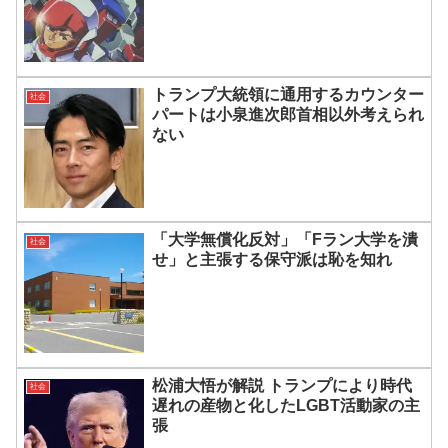
ZZは受け入れられない
トランプ大統領に通用するカウンター
社会
パートは小泉進次郎首相以外考えられ
ない
「大学無償化反対」「Fラン大学を潰
社会
せ」と主張する保守派は恥を知れ
松浦大悟が解説 トランプにより時代
社会
遅れの産物と化したLGBT活動家の主
張