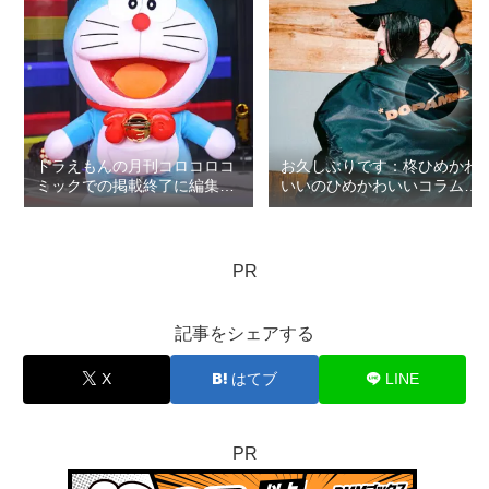
ドラえもんの月刊コロコロコ
お久しぶりです：柊ひめかわ
ミックでの掲載終了に編集部
いいのひめかわいいコラム第
の無礼疑惑：ロマン優光連載
5回
396
PR
記事をシェアする
X
はてブ
LINE
PR