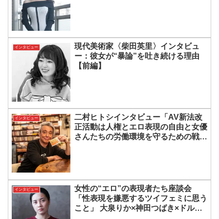
現代美術家〈柴田英里〉インタビュ
インタビュー
ー：彼女が“暴論”を吐き続ける理由
【前編】
二村ヒトシインタビュー「AV新法改
インタビュー
正活動は人権とエロ表現の自由と女優
さんたちの労働環境を守るための戦い
なんです」
女性の“エロ”の表現者たち座談会
インタビュー
「性表現を嫌悪するツイフェミに思う
こと」 大泉りか×神田つばき×ドルシ
ョック竹下×マキエマキ