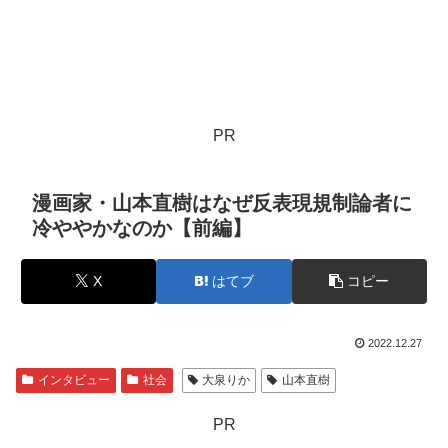
PR
漫画家・山本直樹はなぜ反表現規制論者に
冷ややかなのか【前編】
X
はてブ
コピー
2022.12.27
インタビュー
社会
大泉りか
山本直樹
PR