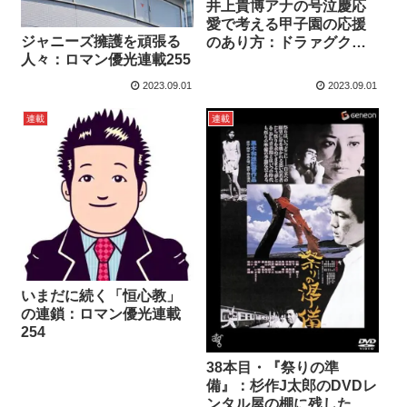
井上貴博アナの号泣慶応
愛で考える甲子園の応援
ジャニーズ擁護を頑張る
のあり方：ドラァグクイ
人々：ロマン優光連載255
ーン・エスムラルダ連載
481
2023.09.01
2023.09.01
連載
連載
いまだに続く「恒心教」
の連鎖：ロマン優光連載
254
38本目・『祭りの準
備』：杉作J太郎のDVDレ
ンタル屋の棚に残したい