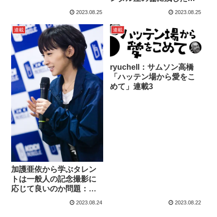
100本の映画…連載65
2023.08.25
2023.08.25
連載
連載
ryuchell：サムソン高橋
「ハッテン場から愛をこ
めて」連載3
加護亜依から学ぶタレン
トは一般人の記念撮影に
応じて良いのか問題：ド
ラァグクイーン・エスム
2023.08.24
2023.08.22
ラルダ連載480