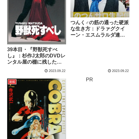
つんく♂の筋の通った硬派
な生き方：ドラァグクイ
ーン・エスムラルダ連載
484
39本目・『野獣死すべ
し』：杉作J太郎のDVDレ
ンタル屋の棚に残したい
100本の映画…連載66
2023.09.22
2023.09.22
PR
連載