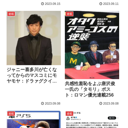
ン・エスムラルダ連載483
2023.09.15
2023.09.11
連載
連載
ジャニー喜多川が亡くな
ってからのマスコミにモ
ヤモヤ：ドラァグクイー
共感性羞恥をよぶ唐沢俊
ン・エスムラルダ連載482
一氏の「タモリ」ポス
ト：ロマン優光連載256
2023.09.08
2023.09.08
連載
連載