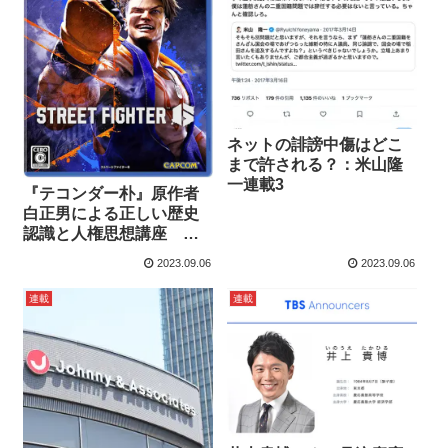
ネットの誹謗中傷はどこ
まで許される？：米山隆
一連載3
『テコンダー朴』原作者
白正男による正しい歴史
認識と人権思想講座 第9
回プロゲーマー･マゴの不
2023.09.06
2023.09.06
適切発言は許されるの
か？
連載
連載