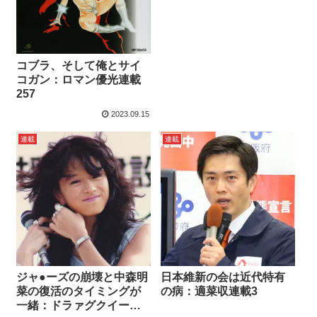
コブラ、そして俺とサイ
コガン：ロマン優光連載
257
2023.09.15
連載
連載
ジャ●ーズの崩壊と中森明
日本維新の会は近代特有
菜の復活のタイミングが
の病：適菜収連載3
一緒：ドラァグクイー