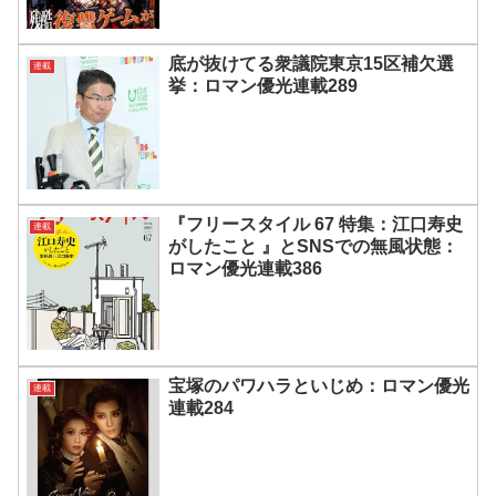
底が抜けてる衆議院東京15区補欠選
連載
挙：ロマン優光連載289
『フリースタイル 67 特集：江口寿史
連載
がしたこと 』とSNSでの無風状態：
ロマン優光連載386
宝塚のパワハラといじめ：ロマン優光
連載
連載284