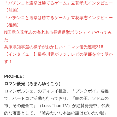
「パチンコと選挙は勝てるゲーム」立花孝志インタビュー
【前編】
「パチンコと選挙は勝てるゲーム」立花孝志インタビュー
【後編】
N国党立花孝志の海老名市長選選挙ボランティアやってみ
た
兵庫県知事選の様子がおかしい：ロマン優光連載316
【インタビュー】長谷川豊がフジテレビの暗部を全て明か
す！
PROFILE:
ロマン優光（ろまんゆうこう）
ロマンポルシェ。のディレイ担当。「プンクボイ」名義
で、ハードコア活動も行っており、『蠅の王、ソドムの
市、その他全て』（Less Than TV）が絶賛発売中。代表
的な著書として、『嘘みたいな本当の話はだいたい嘘』