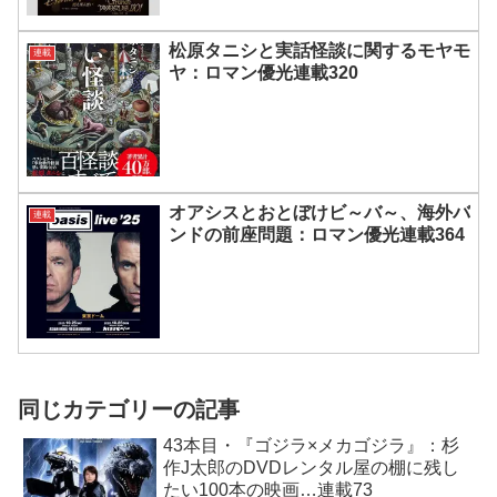
松原タニシと実話怪談に関するモヤモ
連載
ヤ：ロマン優光連載320
オアシスとおとぼけビ～バ～、海外バ
連載
ンドの前座問題：ロマン優光連載364
同じカテゴリーの記事
43本目・『ゴジラ×メカゴジラ』：杉
作J太郎のDVDレンタル屋の棚に残し
たい100本の映画…連載73