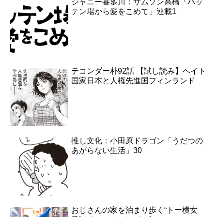
ジャニー喜多川：サムソン高橋「ハッ
テン場から愛をこめて」連載1
テコンダー朴92話 【試し読み】ヘイト
国家日本と人権先進国フィンランド
推し文化：小田原ドラゴン「うだつの
あがらない生活」30
おじさんの家を泊まり歩く“トー横女