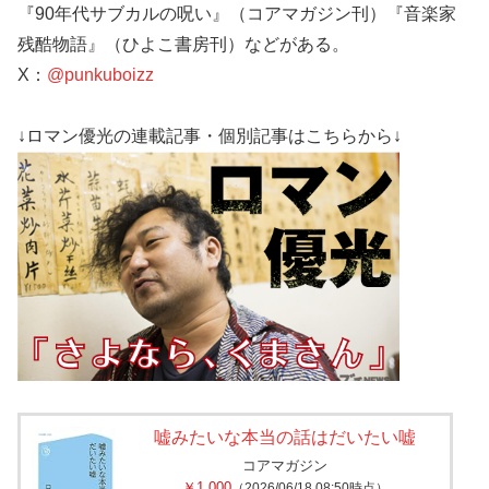
『90年代サブカルの呪い』（コアマガジン刊）『音楽家
残酷物語』（ひよこ書房刊）などがある。
X：
@punkuboizz
↓ロマン優光の連載記事・個別記事はこちらから↓
嘘みたいな本当の話はだいたい嘘
コアマガジン
￥1,000
（2026/06/18 08:50時点）